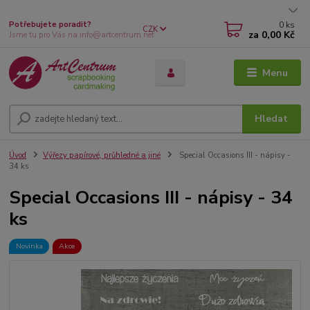
0
ks
Potřebujete poradit?
CZK
za
0,00 Kč
Jsme tu pro Vás na info@artcentrum.net
Menu
Hledat
Úvod
Výřezy papírové, průhledné a jiné
Special Occasions III - nápisy -
34 ks
Special Occasions III - nápisy - 34
ks
Novinka
Akce