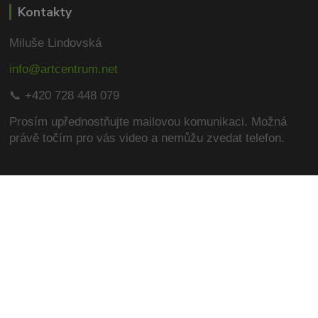
Kontakty
Miluše Lindovská
info@artcentrum.net
📞 +420 728 448 079
Prosím upřednostňujte mailovou komunikaci.
Možná
právě točím pro vás video a nemůžu zvedat telefon.
Na blogu si přečtěte zajímavé články
Fotoalba ArtCentrum