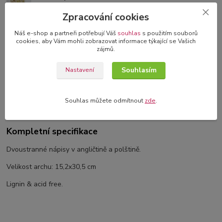
originální blahopřání s 3D dekorací
Zpracování cookies
Náš e-shop a partneři potřebují Váš
souhlas
s použitím souborů
cookies, aby Vám mohli zobrazovat informace týkající se Vašich
zájmů.
Kompletní specifikace
Souhlasím
Nastavení
Komentáře
0
Souhlas můžete odmítnout
zde
.
Související zboží
5
Kompletní specifikace
Dvoustranné nápisy v angličtině a polštině.
Velikost archu: 15,2x30,5 cm
Lignin & acid free.