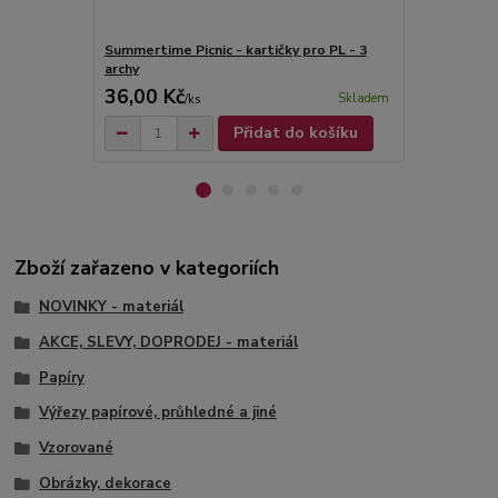
Summertime Picnic - kartičky pro PL - 3
Summertime P
archy
36,00 Kč
45,00 Kč
Skladem
/
ks
Přidat do košíku
Zboží zařazeno v kategoriích
NOVINKY - materiál
AKCE, SLEVY, DOPRODEJ - materiál
Papíry
Výřezy papírové, průhledné a jiné
Vzorované
Obrázky, dekorace