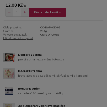
12,00 Kč
/
ks
Přidat do košíku
Číslo produktu:
CC-NAP-OK-03
Gramáž:
250g
Výrobce, dodavatel:
Craft O´Clock
Hlídat cenu / dostupnost
Doprava zdarma
pro všechna nezlevněná fotoalba
Interaktivní alba
hravá alba s odklápěčkami, skrývačkami a kapsami
Bonusy k albům
samolepící čtverečky nebo růžky
3D blahopřání v dárkové krabičce