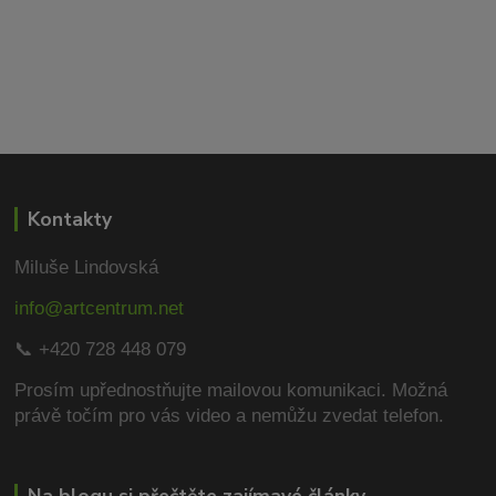
Kontakty
Miluše Lindovská
info@artcentrum.net
📞 +420 728 448 079
Prosím upřednostňujte mailovou komunikaci.
Možná
právě točím pro vás video a nemůžu zvedat telefon.