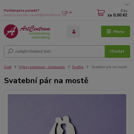
0
ks
Potřebujete poradit?
CZK
za
0,00 Kč
Jsme tu pro Vás na info@artcentrum.net
Menu
Hledat
Úvod
Výřezy kartonové - chipboards
Svatba
Svatební pár na mostě
Svatební pár na mostě