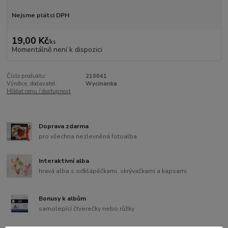
Nejsme plátci DPH
19,00 Kč
/
ks
Momentálně není k dispozici
Číslo produktu:
210041
Výrobce, dodavatel:
Wycinanka
Hlídat cenu / dostupnost
Doprava zdarma
pro všechna nezlevněná fotoalba
Interaktivní alba
hravá alba s odklápěčkami, skrývačkami a kapsami
Bonusy k albům
samolepící čtverečky nebo růžky