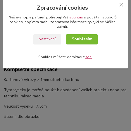
3D blahopřání v dárkové krabičce
Zpracování cookies
originální blahopřání s 3D dekorací
Náš e-shop a partneři potřebují Váš
souhlas
s použitím souborů
cookies, aby Vám mohli zobrazovat informace týkající se Vašich
zájmů.
Kompletní specifikace
Souhlasím
Nastavení
Komentáře
0
Souhlas můžete odmítnout
zde
.
Kompletní specifikace
Kartonové výřezy z 1mm silného kartonu.
Tyto výseky je možné použít k dozdobení vašich projektů nebo pro
techniku mixed media.
Velikost výseku: 7,5cm
Balení: dle obrázku