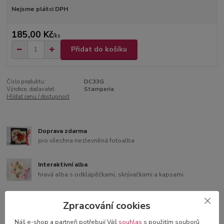
Nejsme plátci DPH
185,00 Kč
/
ks
Přidat do košíku
Číslo produktu:
DC33G
Výrobce, dodavatel:
Stamperia
Hlídat cenu / dostupnost
Doprava zdarma
pro všechna nezlevněná fotoalba
Interaktivní alba
hravá alba s odklápěčkami, skrývačkami a kapsami
Bonusy k albům
Zpracování cookies
samolepící čtverečky nebo růžky
Náš e-shop a partneři potřebují Váš
souhlas
s použitím souborů