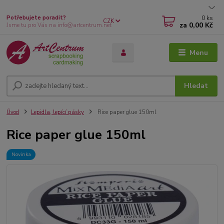
0
ks
Potřebujete poradit?
CZK
za
0,00 Kč
Jsme tu pro Vás na info@artcentrum.net
Menu
Hledat
Úvod
Lepidla, lepící pásky
Rice paper glue 150ml
Rice paper glue 150ml
Novinka