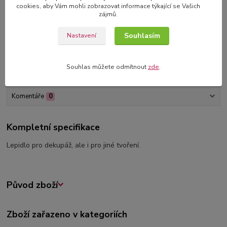
cookies, aby Vám mohli zobrazovat informace týkající se Vašich
3D blahopřání v dárkové krabičce
zájmů.
originální blahopřání s 3D dekorací
Souhlasím
Nastavení
Souhlas můžete odmítnout
zde
.
Kompletní specifikace
Komentáře
0
Kompletní specifikace
Lepidlo pro dekupáž, ale i pro jiné tvoření.
Původ zboží
Zboží zařazeno v kategoriích