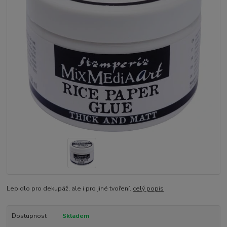
Lepidlo pro dekupáž, ale i pro jiné tvoření.
celý popis
Dostupnost
Skladem