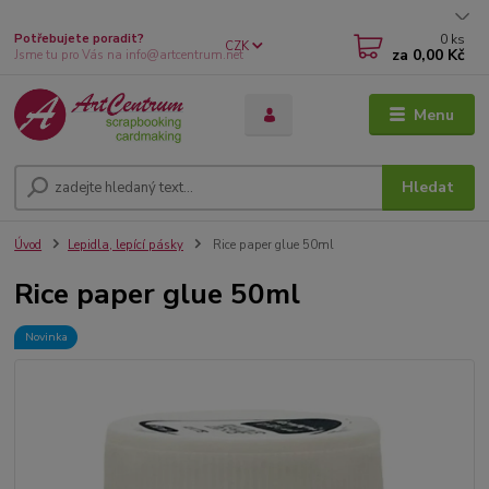
0
ks
Potřebujete poradit?
CZK
za
0,00 Kč
Jsme tu pro Vás na info@artcentrum.net
Menu
Hledat
Úvod
Lepidla, lepící pásky
Rice paper glue 50ml
Rice paper glue 50ml
Novinka