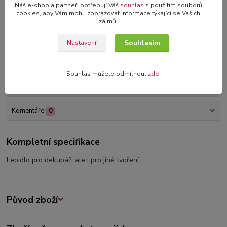
samolepící čtverečky nebo růžky
Náš e-shop a partneři potřebují Váš
souhlas
s použitím souborů
cookies, aby Vám mohli zobrazovat informace týkající se Vašich
zájmů.
3D blahopřání v dárkové krabičce
originální blahopřání s 3D dekorací
Souhlasím
Nastavení
Souhlas můžete odmítnout
zde
.
Kompletní specifikace
Komentáře
0
Kompletní specifikace
Lepidlo pro dekupáž, ale i pro jiné tvoření.
Původ zboží