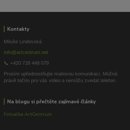
Kontakty
Miluše Lindovská
info@artcentrum.net
📞 +420 728 448 079
Prosím upřednostňujte mailovou komunikaci.
Možná
právě točím pro vás video a nemůžu zvedat telefon.
Na blogu si přečtěte zajímavé články
Fotoalba ArtCentrum