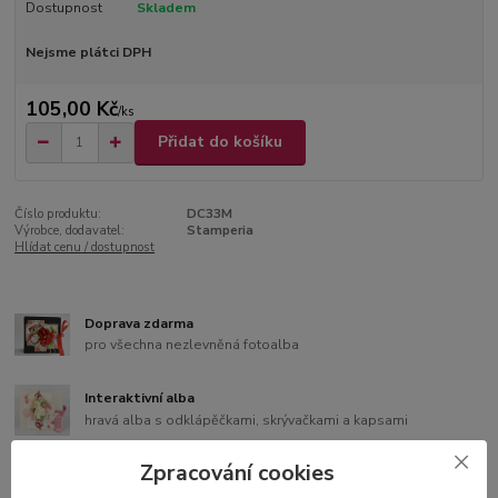
Dostupnost
Skladem
Nejsme plátci DPH
105,00 Kč
/
ks
Přidat do košíku
Číslo produktu:
DC33M
Výrobce, dodavatel:
Stamperia
Hlídat cenu / dostupnost
Doprava zdarma
pro všechna nezlevněná fotoalba
Interaktivní alba
hravá alba s odklápěčkami, skrývačkami a kapsami
Zpracování cookies
Bonusy k albům