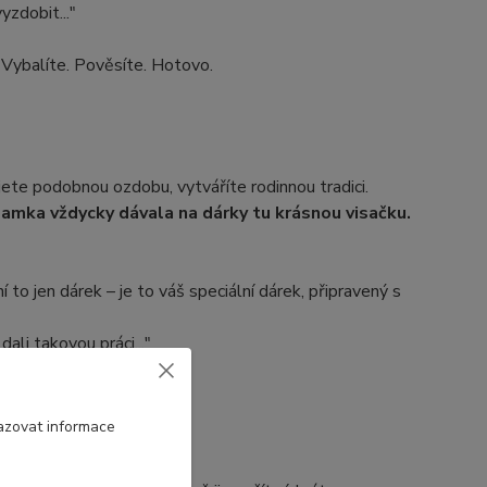
zdobit..."
 Vybalíte. Pověsíte. Hotovo.
ijete podobnou ozdobu, vytváříte rodinnou tradici.
amka vždycky dávala na dárky tu krásnou visačku.
 to jen dárek – je to váš speciální dárek, připravený s
dali takovou práci..."
azovat informace