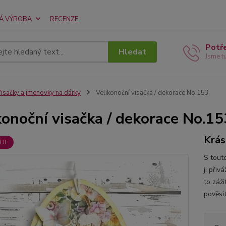
Á VÝROBA
RECENZE
Potř
Hledat
Jsme t
isačky a jmenovky na dárky
Velikonoční visačka / dekorace No.153
konoční visačka / dekorace No.15
Krás
DE
S tout
ji přiv
to záž
pověsit