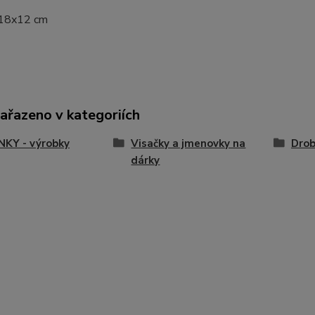
 18x12 cm
zařazeno v kategoriích
NKY - výrobky
Visačky a jmenovky na
Drob
dárky