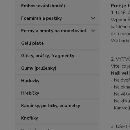
Proč je 
Embossování (horké)
1. UDĚL
Foamiran a pestíky
Vzpomeň s
každého 
Formy a hmoty na modelování
Je to vzp
Všichni hn
Gelli plate
Glitry, prášky, fragmenty
2. VYT
Víte, co 
Gumy (pruženky)
Naši vel
- Na dveře
Hadovky
- Na okna
Hřebíčky
- Na větv
- Na klik
Kamínky, perličky, enamelky
- Kamkoli
Knoflíky
3. UŠET