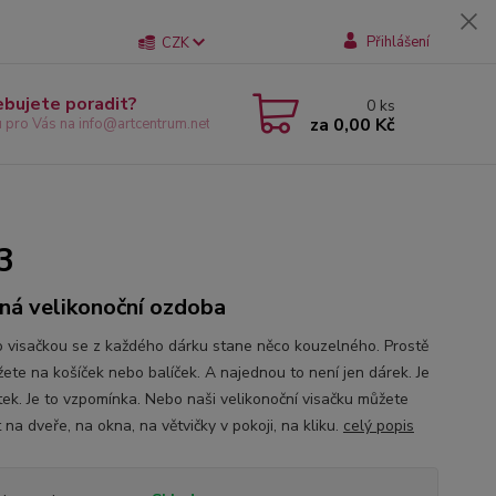
Přihlášení
CZK
ebujete poradit?
0
ks
za
0,00 Kč
u pro Vás na info@artcentrum.net
3
ná velikonoční ozdoba
o visačkou se z každého dárku stane něco kouzelného. Prostě
ážete na košíček nebo balíček. A najednou to není jen dárek. Je
itek. Je to vzpomínka. Nebo naši velikonoční visačku můžete
 na dveře, na okna, na větvičky v pokoji, na kliku.
celý popis