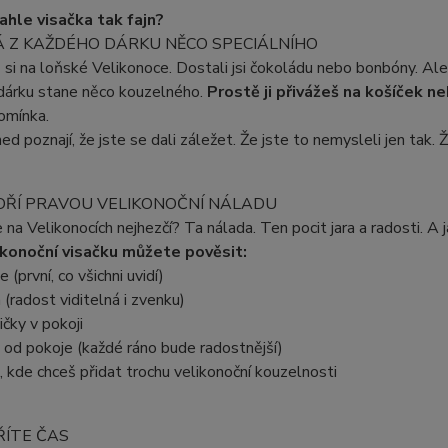
tahle visačka tak fajn?
Á Z KAŽDÉHO DÁRKU NĚCO SPECIÁLNÍHO
i na loňské Velikonoce. Dostali jsi čokoládu nebo bonbóny. Ale 
dárku stane něco kouzelného.
Prostě ji přivážeš na košíček n
omínka.
ed poznají, že jste se dali záležet. Že jste to nemysleli jen tak. Ž
VOŘÍ PRAVOU VELIKONOČNÍ NÁLADU
je na Velikonocích nejhezčí? Ta nálada. Ten pocit jara a radosti. A
ikonoční visačku můžete pověsit:
 (první, co všichni uvidí)
 (radost viditelná i zvenku)
ičky v pokoji
u od pokoje (každé ráno bude radostnější)
, kde chceš přidat trochu velikonoční kouzelnosti
ŘÍTE ČAS