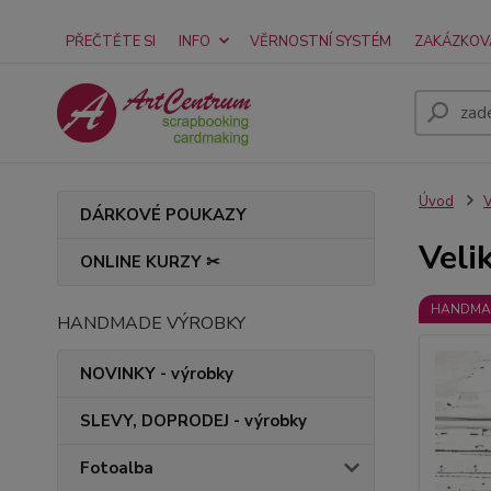
PŘEČTĚTE SI
INFO
VĚRNOSTNÍ SYSTÉM
ZAKÁZKOV
Úvod
V
DÁRKOVÉ POUKAZY
Veli
ONLINE KURZY ✂
HANDMA
HANDMADE VÝROBKY
NOVINKY - výrobky
SLEVY, DOPRODEJ - výrobky
Fotoalba