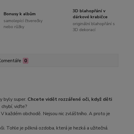
3D blahopřání v
Bonusy k albům
dárkové krabičce
samolepící čtverečky
originální blahopřání s
nebo růžky
3D dekorací
Komentáře
0
ky byly super.
Chcete vidět rozzářené oči, když děti
 chybí, viďte?
t. V každém obchodě. Nejsou nic zvláštního. A proto je
ši. Tohle je pěkná ozdoba, která je hezká a užitečná.