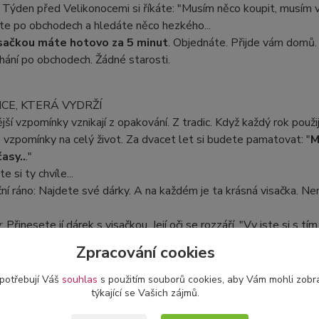
 Týden před Velikonocemi si říkáte: "Musím něco koupit, musím vy
te po obchodech a hledáte něco hezkého...
isačkou máte hotovo za 5 minut
. Objednáte. Přijde vám domů.
ání po obchodech. Žádné starosti.
ICE, KTERÁ VYDRŽÍ
jší vzpomínky vznikají z opakování. Z tradic. Když každý rok použ
 vzpomínky na celý život. Za dvacet let si budete pamatovat: "
M
asy..
."
 si ty chvíle...
ní ráno: Najdete své dárky. A na každém je ta krásná visačka. Není
 Přinesete jí dárek s visačkou. Její oči se rozzáří. "Vy jste si s tím 
řesně to, oč běží.
Zpracování cookies
 potřebují Váš
souhlas
s použitím souborů cookies, aby Vám mohli zobr
ázky
týkající se Vašich zájmů.
 moc drahé?"