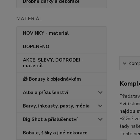
Drobné dárky a dekorace
MATERIÁL
NOVINKY - materiál
DOPLNĚNO
AKCE, SLEVY, DOPRODEJ -
Kompl
materiál
🎁 Bonusy k objednávkám
Komple
Alba a příslušenství
Představt
Svítí slu
Barvy, inkousty, pasty, média
najdou s
Běžné vel
Big Shot a příslušenství
tady naše
Bobule, šišky a jiné dekorace
Tohle nen