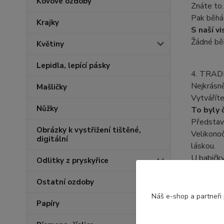
Kovové ozdoby
Znáte to.
Pak běhá
Krajky
S naší v
Žádné běh
Květiny
Lepidla, lepící pásky
4. TRAD
Nejkrásně
Mašličky
Vytváříte
Nůžky
To byly č
Představte
Obrázky k vystřižení tištěné,
Velikonoč
digitální
láskou.
U babičky:
Odlitky z pryskyřice
A to je p
Ostatní ozdoby
Náš e-shop a partneři
Časté ot
Papíry
"Není to