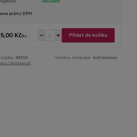
tupnost
Skladem
sme plátci DPH
5,00 Kč
Přidat do košíku
/
ks
roduktu:
JM153
Výrobce, dodavatel:
ArtCentrum
cenu / dostupnost