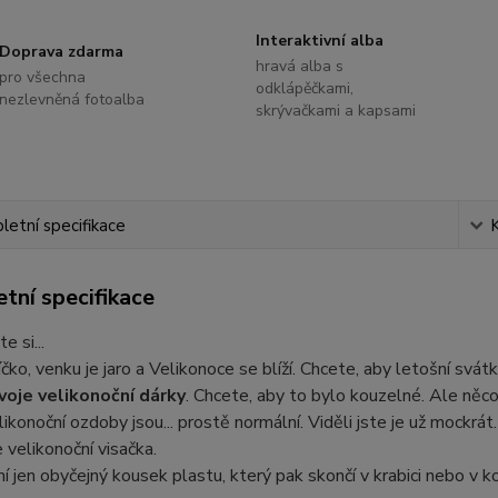
Interaktivní alba
Doprava zdarma
hravá alba s
pro všechna
odklápěčkami,
nezlevněná fotoalba
skrývačkami a kapsami
etní specifikace
tní specifikace
e si...
níčko, venku je jaro a Velikonoce se blíží. Chcete, aby letošní svát
voje velikonoční dárky
. Chcete, aby to bylo kouzelné. Ale něco
ikonoční ozdoby jsou... prostě normální. Viděli jste je už mockrá
 velikonoční visačka.
í jen obyčejný kousek plastu, který pak skončí v krabici nebo v ko