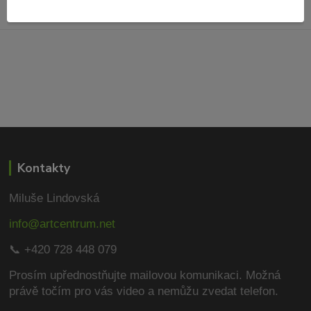
Kontakty
Miluše Lindovská
info@artcentrum.net
📞 +420 728 448 079
Prosím upřednostňujte mailovou komunikaci.
Možná
právě točím pro vás video a nemůžu zvedat telefon.