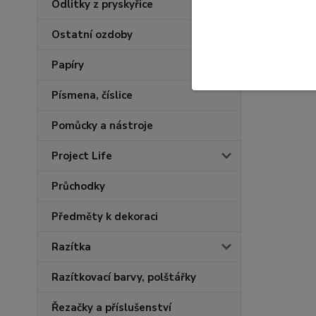
Odlitky z pryskyřice
Ostatní ozdoby
Papíry
Písmena, číslice
Pomůcky a nástroje
Project Life
Průchodky
Předměty k dekoraci
Razítka
Razítkovací barvy, polštářky
Řezačky a příslušenství