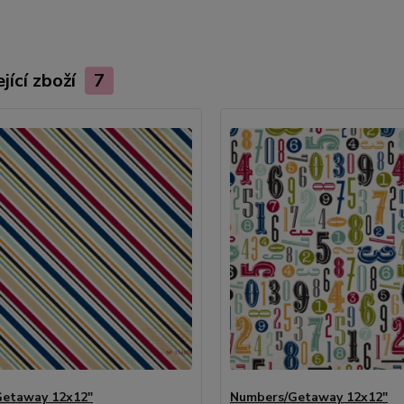
jící zboží
7
Getaway 12x12"
Numbers/Getaway 12x12"