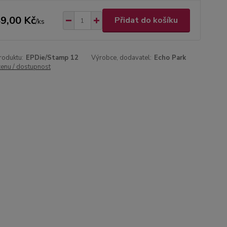
9,00 Kč
Přidat do košíku
/
ks
roduktu:
EPDie/Stamp 12
Výrobce, dodavatel:
Echo Park
cenu / dostupnost