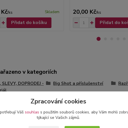
 Kč
20,00 Kč
Skladem
/
ks
/
ks
Přidat do košíku
Přidat do ko
zařazeno v kategoriích
, SLEVY, DOPRODEJ -
Big Shot a příslušenství
Razí
iál
Zpracování cookies
onová
 potřebují Váš
souhlas
s použitím souborů cookies, aby Vám mohli zobr
týkající se Vašich zájmů.