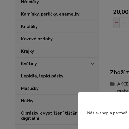
Hřebíčky
20,00
Kamínky, perličky, enamelky
Knoflíky
Kovové ozdoby
Krajky
Květiny
Zboží 
Lepidla, lepící pásky
AKCE
Mašličky
mater
Nůžky
Silik
Obrázky k vystřižení tištěné,
Náš e-shop a partneři
digitální