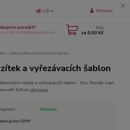
Přihlášení
CZK
ebujete poradit?
0
ks
za
0,00 Kč
u pro Vás na info@artcentrum.net
 - sada razítek a vyřezávacích šablon
ítek a vyřezávacích šablon
ilikonových razítek a vyřezávacích šablon - 9 ks. Rozměr: např.
ovka měří 4x9 cm
celý popis
tupnost
Skladem
sme plátci DPH