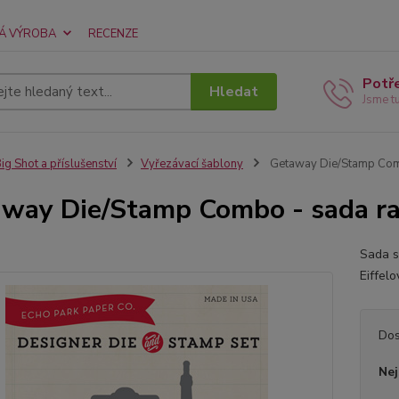
Á VÝROBA
RECENZE
Potř
Hledat
Jsme t
ig Shot a příslušenství
Vyřezávací šablony
Getaway Die/Stamp Combo
way Die/Stamp Combo - sada raz
Sada s
Eiffel
Dos
Nej