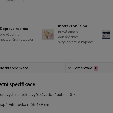
Interaktivní alba
Doprava zdarma
hravá alba s
pro všechna
odklápěčkami,
nezlevněná fotoalba
skrývačkami a kapsami
etní specifikace
Komentáře
0
tní specifikace
konových razítek a vyřezávacích šablon - 9 ks.
apř. Eiffelovka měří 4x9 cm