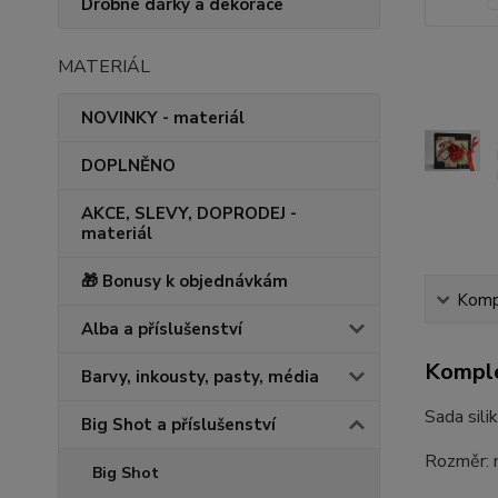
Drobné dárky a dekorace
MATERIÁL
NOVINKY - materiál
DOPLNĚNO
AKCE, SLEVY, DOPRODEJ -
materiál
🎁 Bonusy k objednávkám
Kompl
Alba a příslušenství
Komple
Barvy, inkousty, pasty, média
Sada sili
Big Shot a příslušenství
Rozměr: n
Big Shot