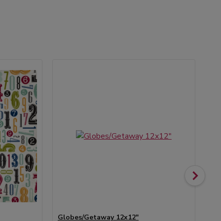
Globes/Getaway 12x12"
Pa