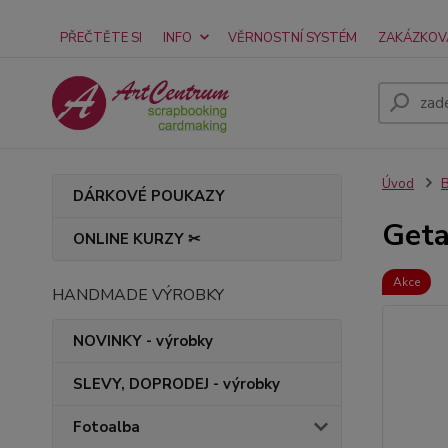
PŘEČTĚTE SI
INFO
VĚRNOSTNÍ SYSTÉM
ZAKÁZKOV
Úvod
B
DÁRKOVÉ POUKAZY
Geta
ONLINE KURZY ✂
Akce
HANDMADE VÝROBKY
NOVINKY - výrobky
SLEVY, DOPRODEJ - výrobky
Fotoalba