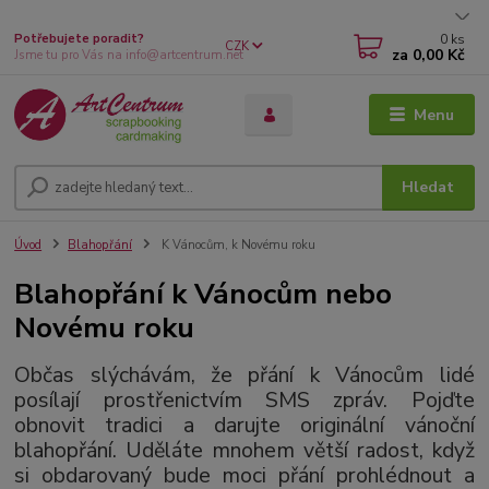
0
ks
Potřebujete poradit?
CZK
za
0,00 Kč
Jsme tu pro Vás na info@artcentrum.net
Menu
Hledat
Úvod
Blahopřání
K Vánocům, k Novému roku
Blahopřání k Vánocům nebo
Novému roku
Občas slýchávám, že přání k Vánocům lidé
posílají prostřenictvím SMS zpráv. Pojďte
obnovit tradici a darujte originální vánoční
blahopřání. Uděláte mnohem větší radost, když
si obdarovaný bude moci přání prohlédnout a