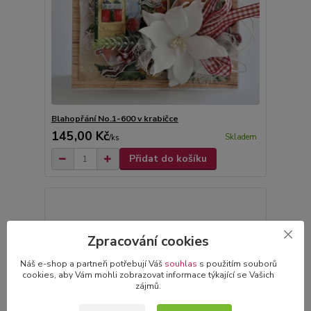
Blahopřání No.1-600 v krabičce
145,00 Kč
Skladem
/
ks
Přidat do košíku
Zpracování cookies
Náš e-shop a partneři potřebují Váš
souhlas
s použitím souborů
cookies, aby Vám mohli zobrazovat informace týkající se Vašich
zájmů.