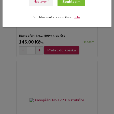
Souhlasím
Nastavení
Souhlas můžete odmítnout
zde
.
Blahopřání No.1-599 v krabičce
145,00 Kč
Skladem
/
ks
Přidat do košíku