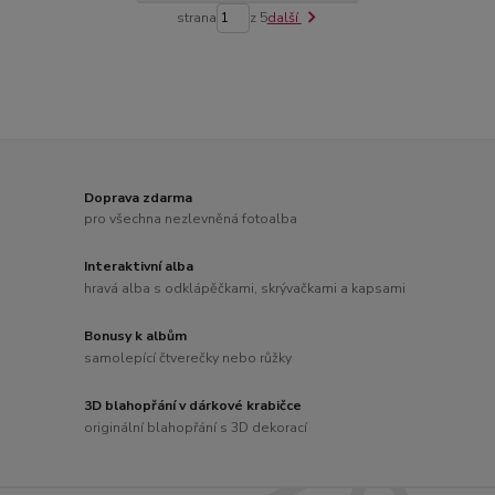
strana
z 5
další
Doprava zdarma
pro všechna nezlevněná fotoalba
Interaktivní alba
hravá alba s odklápěčkami, skrývačkami a kapsami
Bonusy k albům
samolepící čtverečky nebo růžky
3D blahopřání v dárkové krabičce
originální blahopřání s 3D dekorací