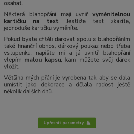
osahat.
Některá blahopřání mají uvniř
vyměnitelnou
kartičku na text
. Jestliže text zkazíte,
jednoduše kartičku vyměníte.
Pokud byste chtěli darovat spolu s blahopřáním
také finanční obnos, dárkový poukaz nebo třeba
vstupenku, napište mi a já uvnitř blahopřání
vlepím
malou kapsu
, kam můžete svůj dárek
vložit.
Většina mých přání je vyrobena tak, aby se dala
umístit jako dekorace a dělala radost ještě
několik dalších dnů.
Upřesnit parametry