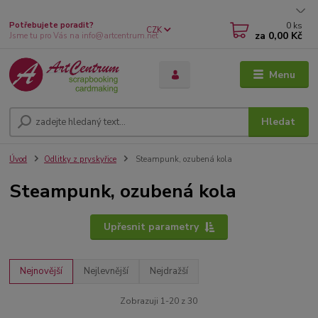
0
ks
Potřebujete poradit?
CZK
za
0,00 Kč
Jsme tu pro Vás na info@artcentrum.net
Menu
Hledat
Úvod
Odlitky z pryskyřice
Steampunk, ozubená kola
Steampunk, ozubená kola
Upřesnit parametry
Nejnovější
Nejlevnější
Nejdražší
Zobrazuji 1-20 z 30