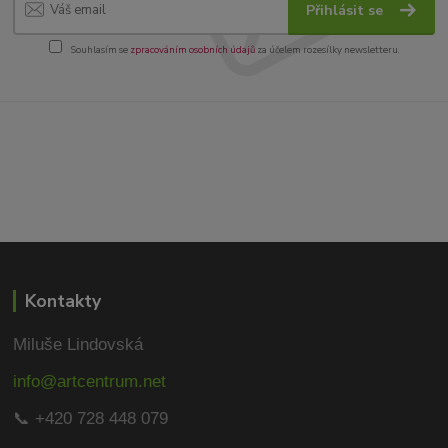
Přihlásit se
Souhlasím se
zpracováním osobních údajů
za účelem rozesílky newsletteru.
Kontakty
Miluše Lindovská
info@artcentrum.net
📞 +420 728 448 079