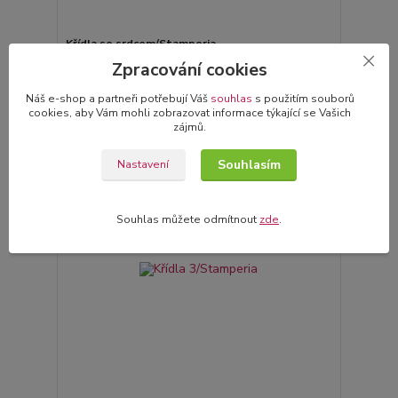
Křídla se srdcem/Stamperia
35,00 Kč
Zpracování cookies
Skladem
/
ks
Přidat do košíku
Náš e-shop a partneři potřebují Váš
souhlas
s použitím souborů
cookies, aby Vám mohli zobrazovat informace týkající se Vašich
zájmů.
Novinka
Souhlasím
Nastavení
Souhlas můžete odmítnout
zde
.