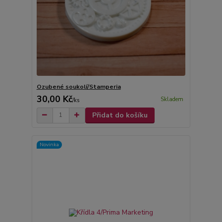
Ozubené soukolí/Stamperia
30,00 Kč
Skladem
/
ks
Přidat do košíku
Novinka