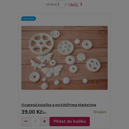
strana
z 2
další
Novinka
Ozubená kolečka a motýli/Prima Marketing
39,00 Kč
Skladem
/
ks
Přidat do košíku