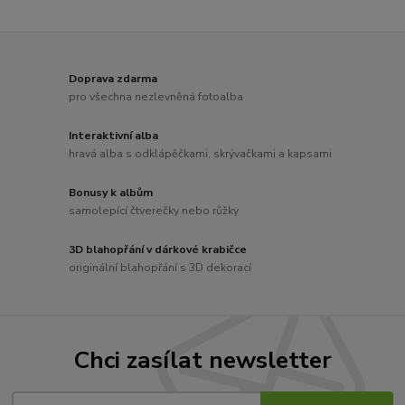
Doprava zdarma
pro všechna nezlevněná fotoalba
Interaktivní alba
hravá alba s odklápěčkami, skrývačkami a kapsami
Bonusy k albům
samolepící čtverečky nebo růžky
3D blahopřání v dárkové krabičce
originální blahopřání s 3D dekorací
Chci zasílat newsletter