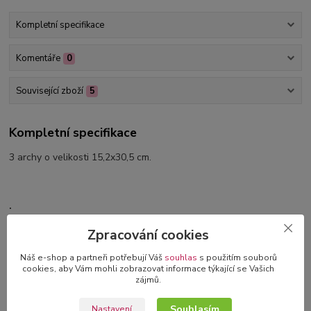
Kompletní specifikace
Komentáře
0
Související zboží
5
Kompletní specifikace
3 archy o velikosti 15,2x30,5 cm.
.
Zpracování cookies
Náš e-shop a partneři potřebují Váš
souhlas
s použitím souborů
cookies, aby Vám mohli zobrazovat informace týkající se Vašich
zájmů.
Původ zboží
Souhlasím
Nastavení