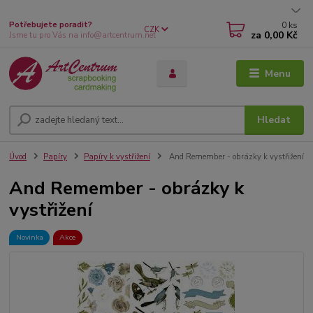
0
ks
Potřebujete poradit?
CZK
za
0,00 Kč
Jsme tu pro Vás na info@artcentrum.net
Menu
Hledat
Úvod
Papíry
Papíry k vystřižení
And Remember - obrázky k vystřižení
And Remember - obrázky k
vystřižení
Novinka
Akce