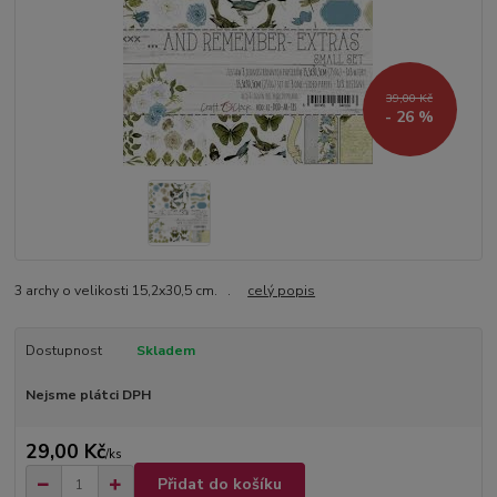
39,00 Kč
- 26 %
3 archy o velikosti 15,2x30,5 cm. .
celý popis
Dostupnost
Skladem
Nejsme plátci DPH
29,00 Kč
/
ks
Přidat do košíku