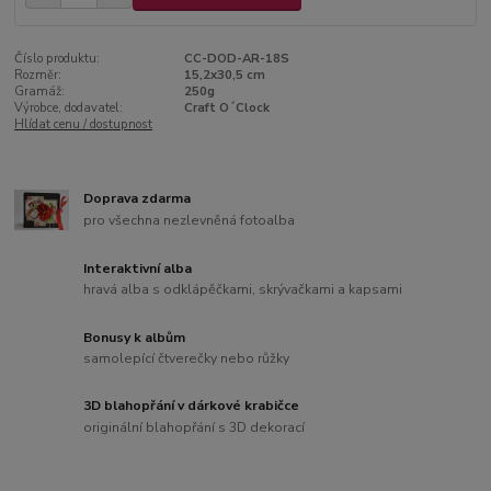
Číslo produktu:
CC-DOD-AR-18S
Rozměr:
15,2x30,5 cm
Gramáž:
250g
Výrobce, dodavatel:
Craft O´Clock
Hlídat cenu / dostupnost
Doprava zdarma
pro všechna nezlevněná fotoalba
Interaktivní alba
hravá alba s odklápěčkami, skrývačkami a kapsami
Bonusy k albům
samolepící čtverečky nebo růžky
3D blahopřání v dárkové krabičce
originální blahopřání s 3D dekorací