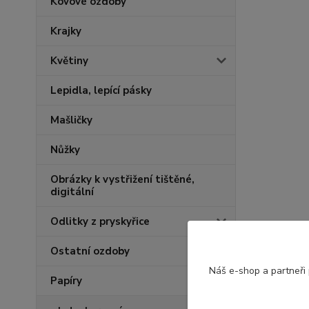
Kovové ozdoby
Krajky
Květiny
Lepidla, lepící pásky
Mašličky
Nůžky
Obrázky k vystřižení tištěné,
digitální
Odlitky z pryskyřice
Ostatní ozdoby
Náš e-shop a partneři
Papíry