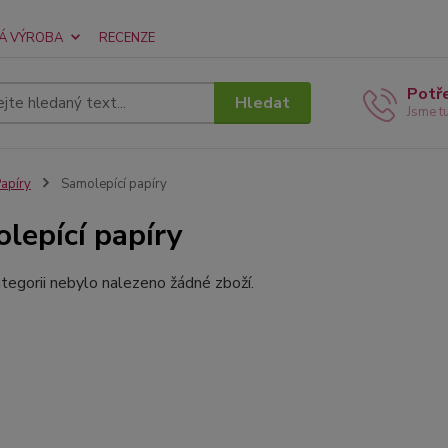
Á VÝROBA
RECENZE
Potř
Hledat
Jsme t
apíry
Samolepící papíry
lepící papíry
tegorii nebylo nalezeno žádné zboží.