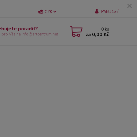
Přihlášení
CZK
ebujete poradit?
0
ks
za
0,00 Kč
u pro Vás na info@artcentrum.net