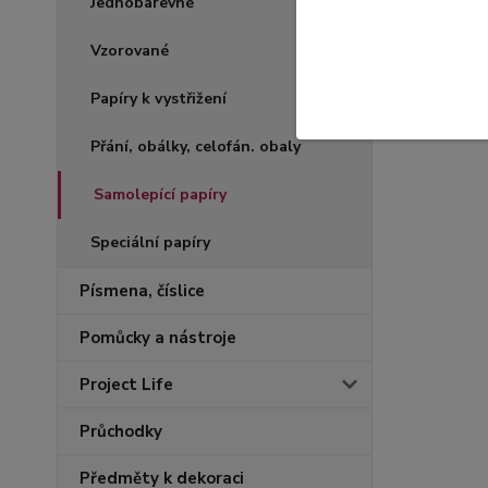
Jednobarevné
Vzorované
Papíry k vystřižení
Přání, obálky, celofán. obaly
Samolepící papíry
Speciální papíry
Písmena, číslice
Pomůcky a nástroje
Project Life
Průchodky
Předměty k dekoraci