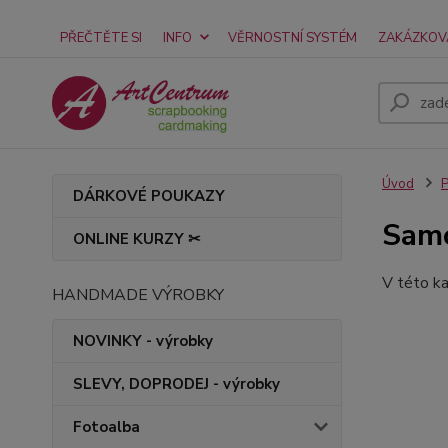
PŘEČTĚTE SI
INFO
VĚRNOSTNÍ SYSTÉM
ZAKÁZKOV
Úvod
P
DÁRKOVÉ POUKAZY
Samo
ONLINE KURZY ✂
V této ka
HANDMADE VÝROBKY
NOVINKY - výrobky
SLEVY, DOPRODEJ - výrobky
Fotoalba