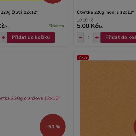
 220g žlutá 12x12"
Čtvrtka 220g modrá 12x12"
10,00 Kč
Kč
5,00 Kč
Skladem
/
ks
/
ks
Přidat do košíku
Přidat do ko
Akce
- 50 %