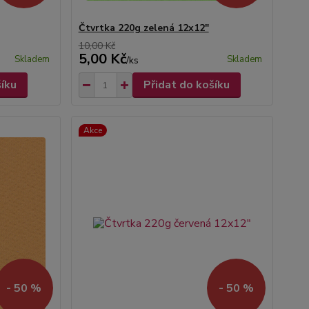
Čtvrtka 220g zelená 12x12"
10,00 Kč
5,00 Kč
Skladem
Skladem
/
ks
šíku
Přidat do košíku
Akce
- 50 %
- 50 %