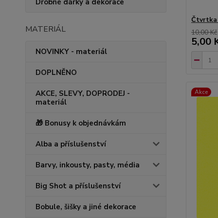
Drobné dárky a dekorace
Čtvrtka
MATERIÁL
10,00 Kč
5,00 
NOVINKY - materiál
DOPLNĚNO
Akce
AKCE, SLEVY, DOPRODEJ -
materiál
🎁 Bonusy k objednávkám
Alba a příslušenství
Barvy, inkousty, pasty, média
Big Shot a příslušenství
Bobule, šišky a jiné dekorace