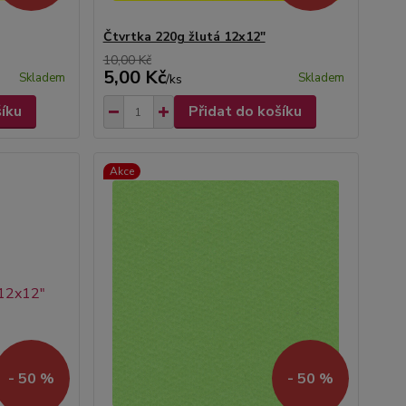
Čtvrtka 220g žlutá 12x12"
10,00 Kč
5,00 Kč
Skladem
Skladem
/
ks
šíku
Přidat do košíku
Akce
- 50 %
- 50 %