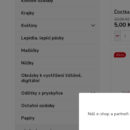
Kovové ozdoby
Čtvrtka
Krajky
10,00 Kč
5,00 
Květiny
Lepidla, lepící pásky
Mašličky
Akce
Nůžky
Obrázky k vystřižení tištěné,
digitální
Odlitky z pryskyřice
Ostatní ozdoby
Náš e-shop a partneři
Papíry