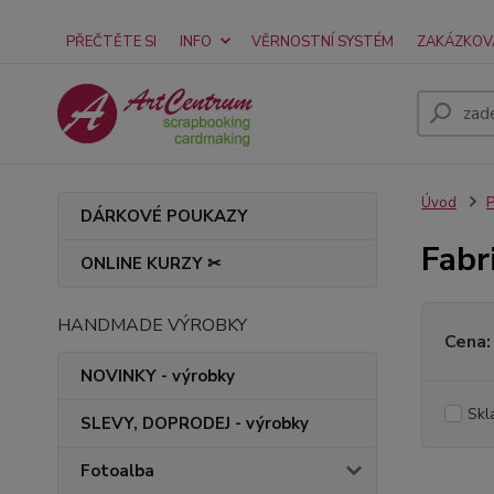
PŘEČTĚTE SI
INFO
VĚRNOSTNÍ SYSTÉM
ZAKÁZKOV
Úvod
P
DÁRKOVÉ POUKAZY
Fabr
ONLINE KURZY ✂
HANDMADE VÝROBKY
Cena:
NOVINKY - výrobky
Skl
SLEVY, DOPRODEJ - výrobky
Fotoalba