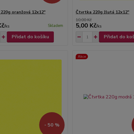
 220g oranžová 12x12"
Čtvrtka 220g žlutá 12x12"
10,00 Kč
Kč
5,00 Kč
Skladem
/
ks
/
ks
Přidat do košíku
Přidat do ko
Akce
- 50 %