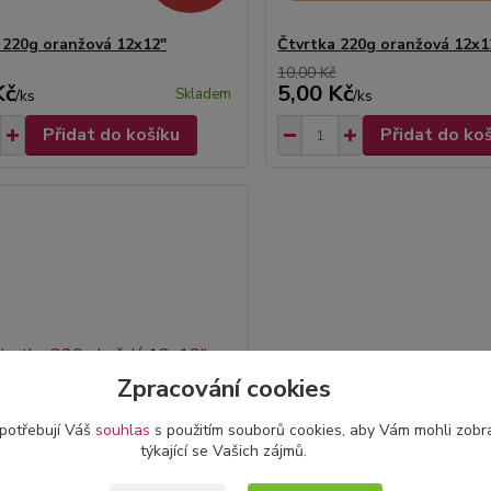
 220g oranžová 12x12"
Čtvrtka 220g oranžová 12x1
10,00 Kč
Kč
5,00 Kč
Skladem
/
ks
/
ks
Přidat do košíku
Přidat do ko
Zpracování cookies
 potřebují Váš
souhlas
s použitím souborů cookies, aby Vám mohli zobr
týkající se Vašich zájmů.
- 50 %