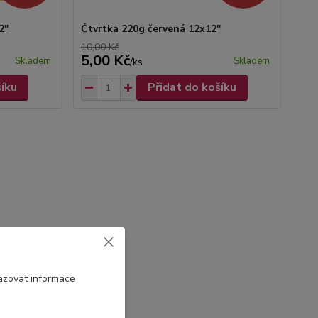
2"
Čtvrtka 220g červená 12x12"
10,00 Kč
5,00 Kč
Skladem
Skladem
/
ks
šíku
Přidat do košíku
azovat informace