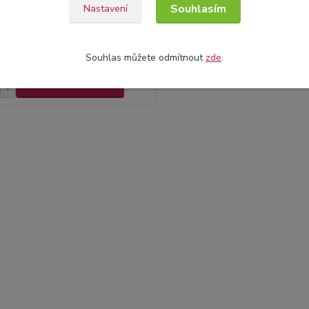
Souhlasím
Nastavení
 220g hnědá 12x12"
Kč
Souhlas můžete odmítnout
zde
.
Skladem
/
ks
Přidat do košíku