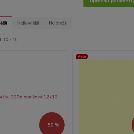
Upřesnit parametr
ější
Nejlevnější
Nejdražší
1-10 z 10
Akce
- 50 %