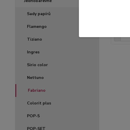
Jednobarevné
Čtvrtka
Sady papírů
10,00 Kč
5,00 
Flamengo
Tiziano
Ingres
Sirio color
Nettuno
Fabriano
Colorit plus
POP-5
POP-SET