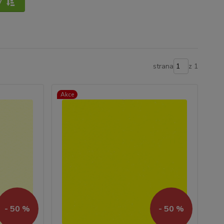
y
strana
z 1
Akce
- 50 %
- 50 %