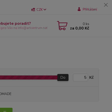
Přihlášení
CZK
ebujete poradit?
0
ks
za
0,00 Kč
u pro Vás na info@artcentrum.net
Do
Kč
DMADE