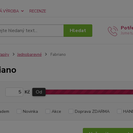
Á VÝROBA
RECENZE
Potř
Hledat
Jsme t
apíry
Jednobarevné
Fabriano
iano
Kč
Od
adem
Novinka
Akce
Doprava ZDARMA
HAN