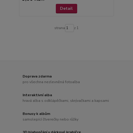
Detail
strana
z 1
Doprava zdarma
pro všechna nezlevněná fotoalba
Interaktivní alba
hravá alba s odklápěčkami, skrývačkami a kapsami
Bonusy k albům
samolepící čtverečky nebo růžky
3D blahopřání v dárkové krabičce