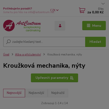
0
ks
Potřebujete poradit?
CZK
za
0,00 Kč
Jsme tu pro Vás na info@artcentrum.net
Menu
Hledat
Úvod
Alba a příslušenství
Kroužková mechanika, nýty
Kroužková mechanika, nýty
Upřesnit parametry
Nejnovější
Nejlevnější
Nejdražší
Zobrazuji 1-14 z 14