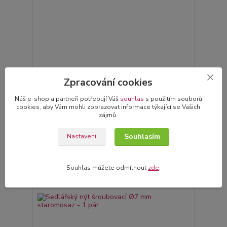
Nýt samoprůrazný 4x7,5 nikl
Zpracování cookies
3,00 Kč
Skladem
/
ks
Náš e-shop a partneři potřebují Váš
souhlas
s použitím souborů
Přidat do košíku
cookies, aby Vám mohli zobrazovat informace týkající se Vašich
zájmů.
Souhlasím
Nastavení
Souhlas můžete odmítnout
zde
.