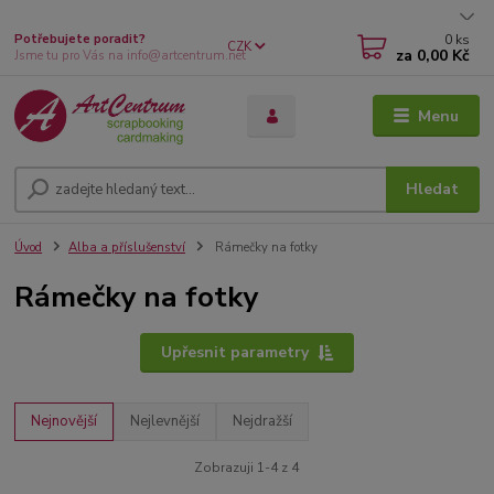
0
ks
Potřebujete poradit?
CZK
za
0,00 Kč
Jsme tu pro Vás na info@artcentrum.net
Menu
Hledat
Úvod
Alba a příslušenství
Rámečky na fotky
Rámečky na fotky
Upřesnit parametry
Nejnovější
Nejlevnější
Nejdražší
Zobrazuji 1-4 z 4