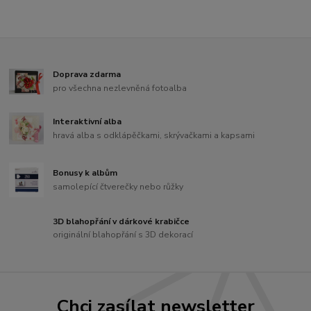
Doprava zdarma
pro všechna nezlevněná fotoalba
Interaktivní alba
hravá alba s odklápěčkami, skrývačkami a kapsami
Bonusy k albům
samolepící čtverečky nebo růžky
3D blahopřání v dárkové krabičce
originální blahopřání s 3D dekorací
Chci zasílat newsletter