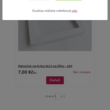
Souhlas můžete odmítnout
zde
.
Rámeček na fotku 9x13 na šířku - bílý
7,00 Kč
Není skladem
/
ks
Detail
strana
z 1