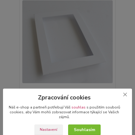
Rámeček na fotku 9x13 na výšku - bílý
Zpracování cookies
7,00 Kč
Není skladem
/
ks
Náš e-shop a partneři potřebují Váš
souhlas
s použitím souborů
Detail
cookies, aby Vám mohli zobrazovat informace týkající se Vašich
zájmů.
Souhlasím
Nastavení