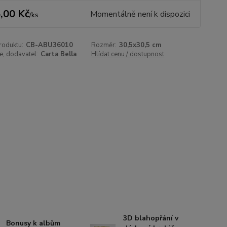
,00 Kč
Momentálně není k dispozici
/
ks
roduktu:
CB-ABU36010
Rozměr:
30,5x30,5 cm
, dodavatel:
Carta Bella
Hlídat cenu / dostupnost
3D blahopřání v
Bonusy k albům