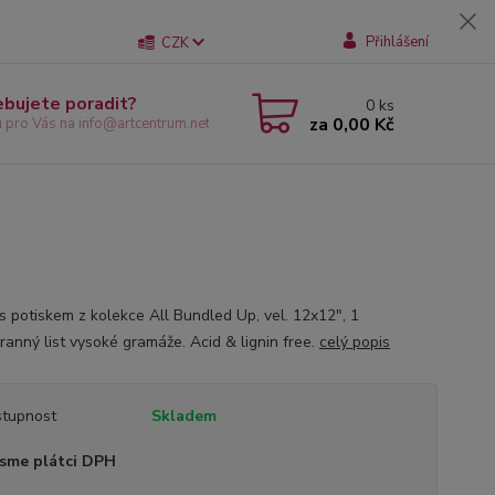
Přihlášení
CZK
ebujete poradit?
0
ks
za
0,00 Kč
u pro Vás na info@artcentrum.net
 s potiskem z kolekce All Bundled Up, vel. 12x12", 1
ranný list vysoké gramáže. Acid & lignin free.
celý popis
tupnost
Skladem
sme plátci DPH