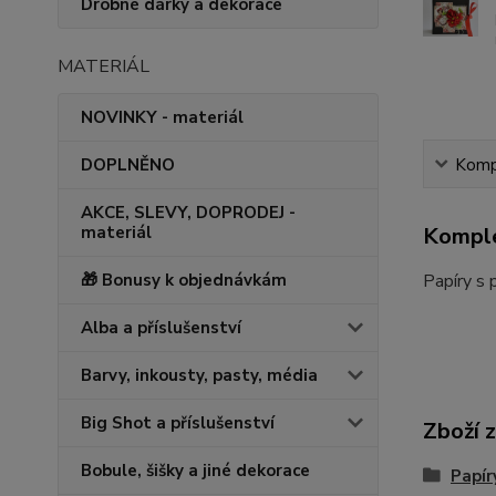
Drobné dárky a dekorace
MATERIÁL
NOVINKY - materiál
Kompl
DOPLNĚNO
AKCE, SLEVY, DOPRODEJ -
Komple
materiál
Papíry s 
🎁 Bonusy k objednávkám
Alba a příslušenství
Barvy, inkousty, pasty, média
Big Shot a příslušenství
Zboží 
Bobule, šišky a jiné dekorace
Papír