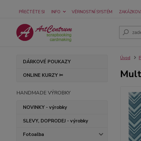
PŘEČTĚTE SI
INFO
VĚRNOSTNÍ SYSTÉM
ZAKÁZKOV
Úvod
P
DÁRKOVÉ POUKAZY
Mult
ONLINE KURZY ✂
HANDMADE VÝROBKY
NOVINKY - výrobky
SLEVY, DOPRODEJ - výrobky
Fotoalba