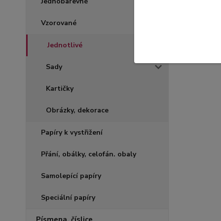
Jednobarevné
Vzorované
Jednotlivé
Sady
Kartičky
Obrázky, dekorace
Papíry k vystřižení
Přání, obálky, celofán. obaly
Samolepící papíry
Speciální papíry
Písmena, číslice