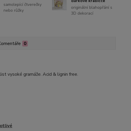
dárkové krabičce
samolepící čtverečky
originální blahopřání s
nebo růžky
3D dekorací
Komentáře
0
st vysoké gramáže. Acid & lignin free.
otlivé