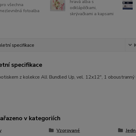
hravá alba s
pro všechna
odklápěčkami,
nezlevněná fotoalba
skrývačkami a kapsami
etní specifikace
tní specifikace
potiskem z kolekce All Bundled Up, vel. 12x12", 1 oboustranný li
zařazeno v kategoriích
y
Vzorované
Jedn