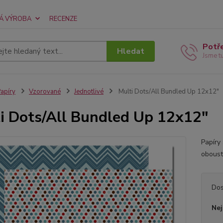
Á VÝROBA
RECENZE
Potř
Hledat
Jsme t
apíry
Vzorované
Jednotlivé
Multi Dots/All Bundled Up 12x12"
i Dots/All Bundled Up 12x12"
Papíry
oboust
Dos
Nej