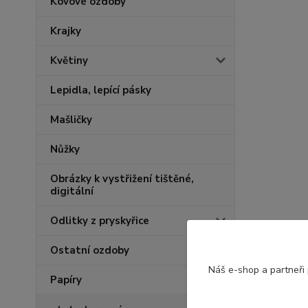
Kovové ozdoby
Krajky
Květiny
Lepidla, lepící pásky
Mašličky
Nůžky
Obrázky k vystřižení tištěné,
digitální
Odlitky z pryskyřice
Ostatní ozdoby
Náš e-shop a partneři
Papíry