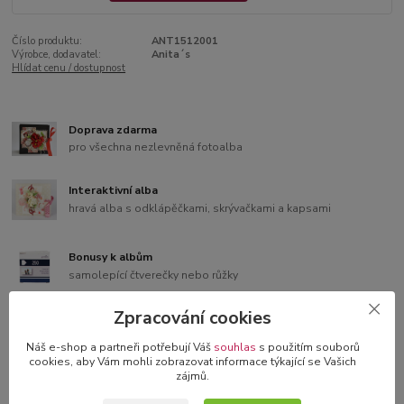
Číslo produktu:
ANT1512001
Výrobce, dodavatel:
Anita´s
Hlídat cenu / dostupnost
Doprava zdarma
pro všechna nezlevněná fotoalba
Interaktivní alba
hravá alba s odklápěčkami, skrývačkami a kapsami
Bonusy k albům
samolepící čtverečky nebo růžky
Zpracování cookies
3D blahopřání v dárkové krabičce
originální blahopřání s 3D dekorací
Náš e-shop a partneři potřebují Váš
souhlas
s použitím souborů
cookies, aby Vám mohli zobrazovat informace týkající se Vašich
zájmů.