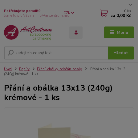
0
ks
Potřebujete poradit?
CZK
za
0,00 Kč
Jsme tu pro Vás na info@artcentrum.net
Menu
Hledat
Úvod
Papíry
Přání, obálky, celofán. obaly
Přání a obálka 13x13
(240g) krémové - 1 ks
Přání a obálka 13x13 (240g)
krémové - 1 ks