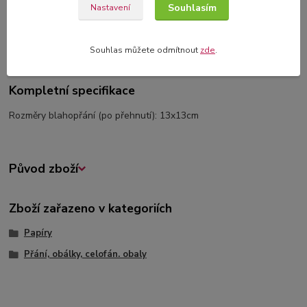
Souhlasím
Nastavení
Kompletní specifikace
Komentáře
1
Souhlas můžete odmítnout
zde
.
Kompletní specifikace
Rozměry blahopřání (po přehnutí): 13x13cm
Původ zboží
Zboží zařazeno v kategoriích
Papíry
Přání, obálky, celofán. obaly