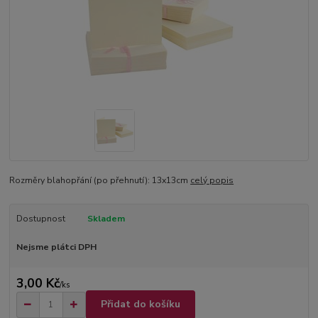
Rozměry blahopřání (po přehnutí): 13x13cm
celý popis
Dostupnost
Skladem
Nejsme plátci DPH
3,00 Kč
/
ks
Přidat do košíku