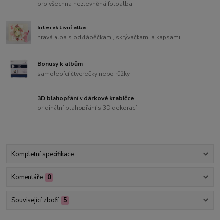
pro všechna nezlevněná fotoalba
Interaktivní alba
hravá alba s odklápěčkami, skrývačkami a kapsami
Bonusy k albům
samolepící čtverečky nebo růžky
3D blahopřání v dárkové krabičce
originální blahopřání s 3D dekorací
Kompletní specifikace
Komentáře
0
Související zboží
5