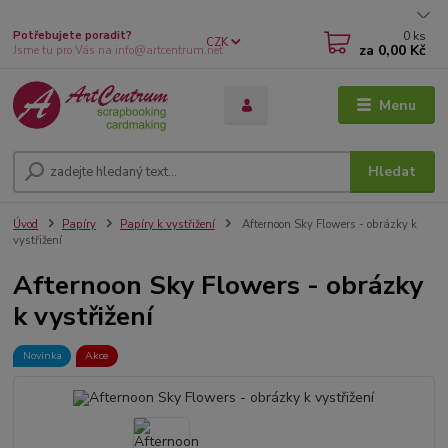
0
ks
Potřebujete poradit?
CZK
za
0,00 Kč
Jsme tu pro Vás na info@artcentrum.net
Menu
Hledat
Úvod
Papíry
Papíry k vystřižení
Afternoon Sky Flowers - obrázky k
vystřižení
Afternoon Sky Flowers - obrázky
k vystřižení
Novinka
Akce