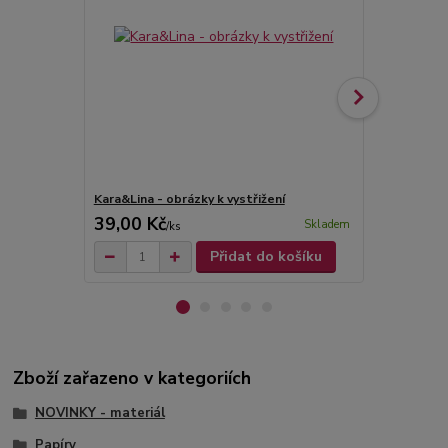
Kara&Lina - obrázky k vystřižení
Kara&Lina - 
39,00 Kč
39,00 Kč
Skladem
/
ks
Přidat do košíku
Zboží zařazeno v kategoriích
NOVINKY - materiál
Papíry