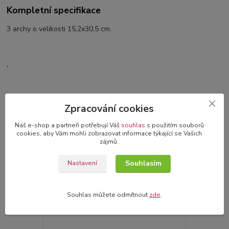
Kompletní specifikace
3 archy o velikosti 15,2x30,5 cm.
.
Zpracování cookies
Náš e-shop a partneři potřebují Váš
souhlas
s použitím souborů
cookies, aby Vám mohli zobrazovat informace týkající se Vašich
zájmů.
Související zboží
5
Souhlasím
Nastavení
Souhlas můžete odmítnout
zde
.