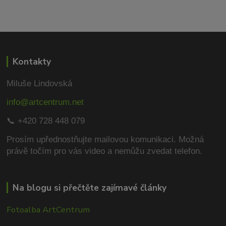
Kontakty
Miluše Lindovská
info@artcentrum.net
📞 +420 728 448 079
Prosím upřednostňujte mailovou komunikaci.
Možná
právě točím pro vás video a nemůžu zvedat telefon.
Na blogu si přečtěte zajímavé články
Fotoalba ArtCentrum