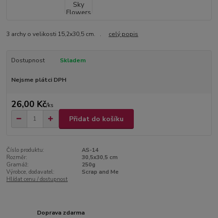
3 archy o velikosti 15,2x30,5 cm. .
celý popis
Dostupnost
Skladem
Nejsme plátci DPH
26,00 Kč
/
ks
Přidat do košíku
Číslo produktu:
AS-14
Rozměr:
30,5x30,5 cm
Gramáž:
250g
Výrobce, dodavatel:
Scrap and Me
Hlídat cenu / dostupnost
Doprava zdarma