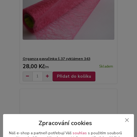
Organza pavučinka š.37 cyklámen 343
28,00 Kč
Skladem
/
m
Přidat do košíku
Zpracování cookies
Náš e-shop a partneři potřebují Váš
souhlas
s použitím souborů