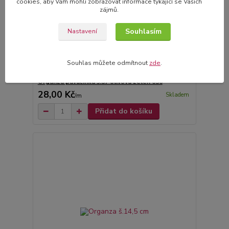
cookies, aby Vám mohli zobrazovat informace týkající se Vašich
zájmů.
Souhlasím
Nastavení
Souhlas můžete odmítnout
zde
.
Organza pavučinka š.37 olivová zeleň 636
28,00 Kč
Skladem
/
m
Přidat do košíku