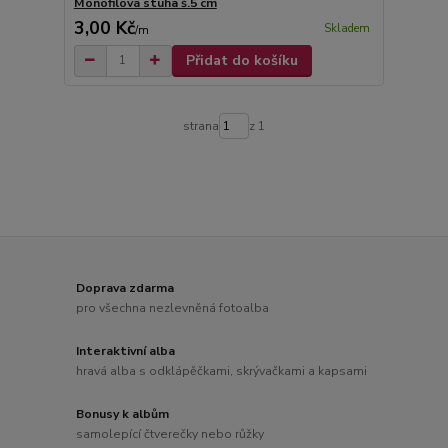
Monofilová stuha š.5 cm
3,00 Kč
Skladem
/
m
Přidat do košíku
strana
z 1
Doprava zdarma
pro všechna nezlevněná fotoalba
Interaktivní alba
hravá alba s odklápěčkami, skrývačkami a kapsami
Bonusy k albům
samolepící čtverečky nebo růžky