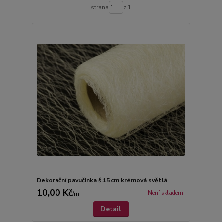
strana
z 1
Dekorační pavučinka š.15 cm krémová světlá
10,00 Kč
Není skladem
/
m
Detail