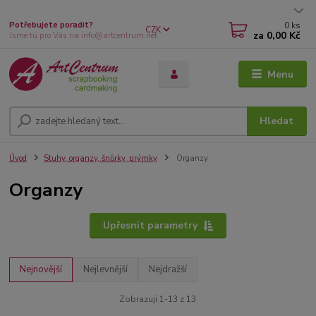
0
ks
Potřebujete poradit?
CZK
za
0,00 Kč
Jsme tu pro Vás na info@artcentrum.net
Menu
Hledat
Úvod
Stuhy, organzy, šnůrky, prýmky
Organzy
Organzy
Upřesnit parametry
Nejnovější
Nejlevnější
Nejdražší
Zobrazuji 1-13 z 13