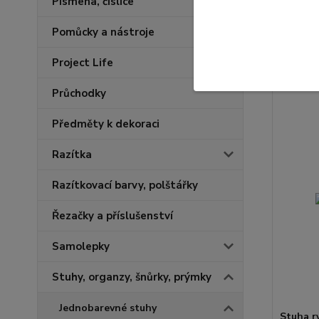
Písmena, číslice
Stuha r
11,00
Pomůcky a nástroje
Project Life
Průchodky
Předměty k dekoraci
Razítka
Razítkovací barvy, polštářky
Řezačky a příslušenství
Samolepky
Stuhy, organzy, šnůrky, prýmky
Jednobarevné stuhy
Stuha r