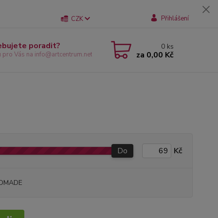
Přihlášení
CZK
ebujete poradit?
0
ks
za
0,00 Kč
u pro Vás na info@artcentrum.net
Do
Kč
DMADE