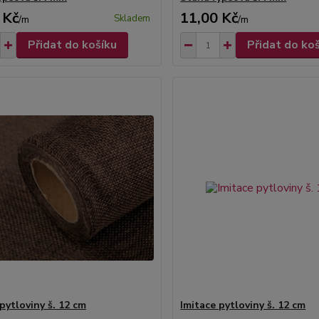
 Kč
11,00 Kč
Skladem
/
m
/
m
Přidat do košíku
Přidat do ko
pytloviny š. 12 cm
Imitace pytloviny š. 12 cm