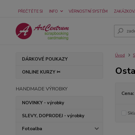
PŘEČTĚTE SI
INFO
VĚRNOSTNÍ SYSTÉM
ZAKÁZKOV
Úvod
S
DÁRKOVÉ POUKAZY
Osta
ONLINE KURZY ✂
HANDMADE VÝROBKY
Cena:
NOVINKY - výrobky
Skl
SLEVY, DOPRODEJ - výrobky
Fotoalba