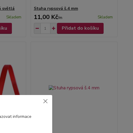
 světlá
Stuha rypsová š.4 mm
11,00 Kč
Skladem
Skladem
/
m
šíku
Přidat do košíku
azovat informace