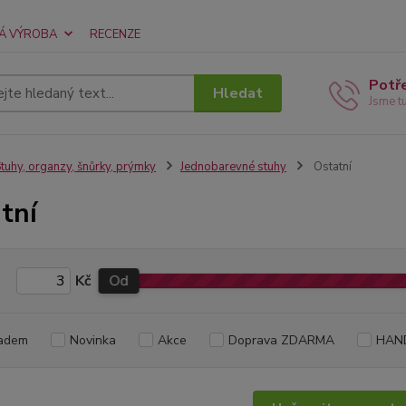
Á VÝROBA
RECENZE
Potř
Hledat
Jsme t
tuhy, organzy, šnůrky, prýmky
Jednobarevné stuhy
Ostatní
tní
Kč
Od
adem
Novinka
Akce
Doprava ZDARMA
HAN