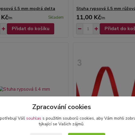
ypsová š.5 mm modrá delta
Stuha rypsová š.5 mm růžová
 Kč
11,00 Kč
Skladem
/
m
/
m
Přidat do košíku
Přidat do ko
Zpracování cookies
 potřebují Váš
souhlas
s použitím souborů cookies, aby Vám mohli zobr
týkající se Vašich zájmů.