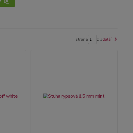
y
strana
z 3
další