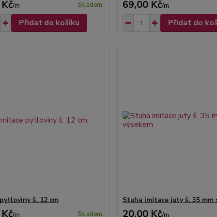
 Kč
69,00 Kč
Skladem
/
m
/
m
Přidat do košíku
Přidat do ko
pytloviny š. 12 cm
Stuha imitace juty š. 35 mm
 Kč
20,00 Kč
Skladem
/
m
/
m