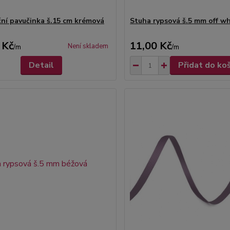
ní pavučinka š.15 cm krémová
Stuha rypsová š.5 mm off wh
 Kč
11,00 Kč
Není skladem
/
m
/
m
Detail
Přidat do ko