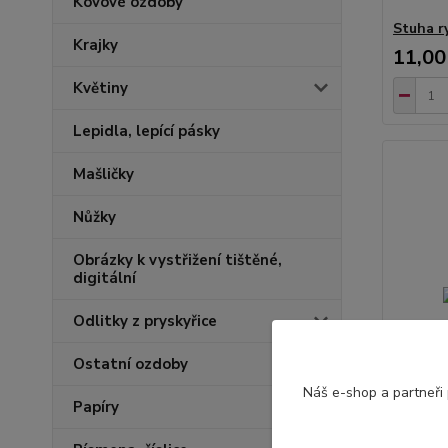
Kovové ozdoby
Stuha r
Krajky
11,00
Květiny
Lepidla, lepící pásky
Mašličky
Nůžky
Obrázky k vystřižení tištěné,
digitální
Odlitky z pryskyřice
Ostatní ozdoby
Náš e-shop a partneři
Papíry