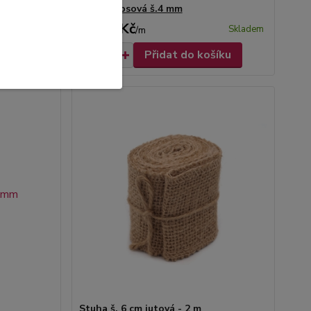
Stuha rypsová š.4 mm
11,00 Kč
Skladem
Skladem
/
m
šíku
Přidat do košíku
Stuha š. 6 cm jutová - 2 m