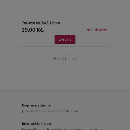
Perlová borta š.10mm
19,00 Kč
Není skladem
/
m
Detail
strana
z 1
Doprava zdarma
pro všechna nezlevněná fotoalba
Interaktivní alba
hravá alba s odklápěčkami, skrývačkami a kapsami