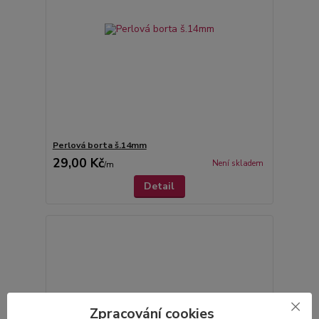
Perlová borta š.14mm
29,00 Kč
Není skladem
/
m
Detail
Zpracování cookies