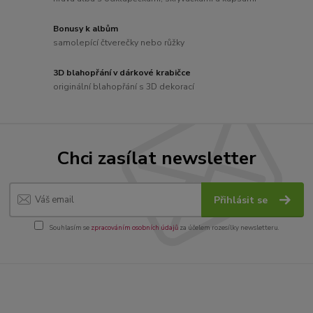
Bonusy k albům
samolepící čtverečky nebo růžky
3D blahopřání v dárkové krabičce
originální blahopřání s 3D dekorací
Chci zasílat newsletter
Přihlásit se
Souhlasím se
zpracováním osobních údajů
za účelem rozesílky newsletteru.