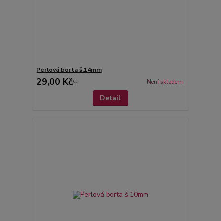
Perlová borta š.14mm
29,00 Kč
Není skladem
/
m
Detail