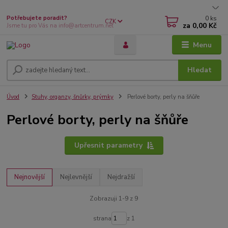
0
ks
Potřebujete poradit?
CZK
za
0,00 Kč
Jsme tu pro Vás na info@artcentrum.net
Menu
Hledat
Úvod
Stuhy, organzy, šnůrky, prýmky
Perlové borty, perly na šňůře
Perlové borty, perly na šňůře
Upřesnit parametry
Nejnovější
Nejlevnější
Nejdražší
Zobrazuji 1-9 z 9
strana
z 1