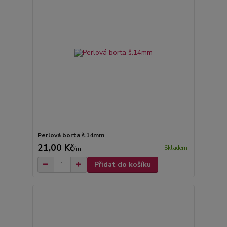
Perlová borta š.14mm
21,00 Kč
Skladem
/
m
Přidat do košíku