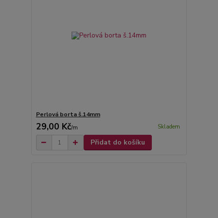
Perlová borta š.14mm
29,00 Kč
Skladem
/
m
Přidat do košíku