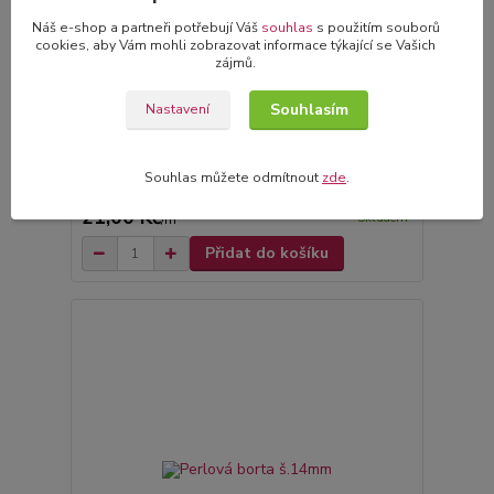
Náš e-shop a partneři potřebují Váš
souhlas
s použitím souborů
cookies, aby Vám mohli zobrazovat informace týkající se Vašich
zájmů.
Souhlasím
Nastavení
Souhlas můžete odmítnout
zde
.
Perlová borta š.14mm
21,00 Kč
Skladem
/
m
Přidat do košíku