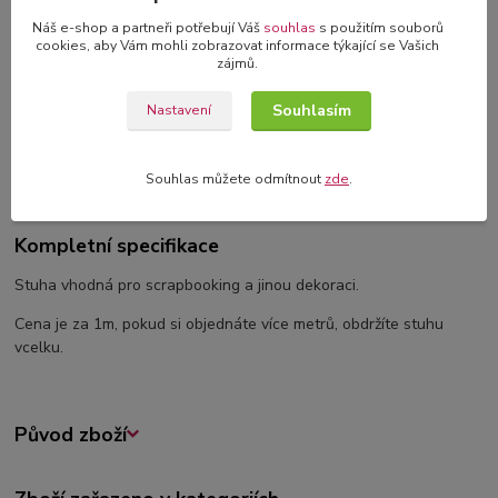
originální blahopřání s 3D dekorací
Náš e-shop a partneři potřebují Váš
souhlas
s použitím souborů
cookies, aby Vám mohli zobrazovat informace týkající se Vašich
zájmů.
Souhlasím
Nastavení
Kompletní specifikace
Komentáře
0
Souhlas můžete odmítnout
zde
.
Kompletní specifikace
Stuha vhodná pro scrapbooking a jinou dekoraci.
Cena je za 1m, pokud si objednáte více metrů, obdržíte stuhu
vcelku.
Původ zboží