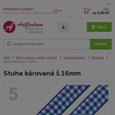
0
ks
Potřebujete poradit?
CZK
za
0,00 Kč
Jsme tu pro Vás na info@artcentrum.net
Menu
Hledat
Úvod
Stuhy, organzy, šnůrky, prýmky
Vzorované stuhy
Kárované
Stuha károvaná š.16mm
Stuha károvaná š.16mm