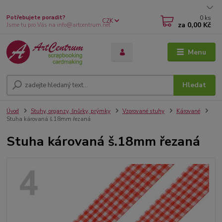
0
ks
Potřebujete poradit?
CZK
za
0,00 Kč
Jsme tu pro Vás na info@artcentrum.net
Menu
Hledat
Úvod
Stuhy, organzy, šnůrky, prýmky
Vzorované stuhy
Kárované
Stuha károvaná š.18mm řezaná
Stuha károvaná š.18mm řezaná