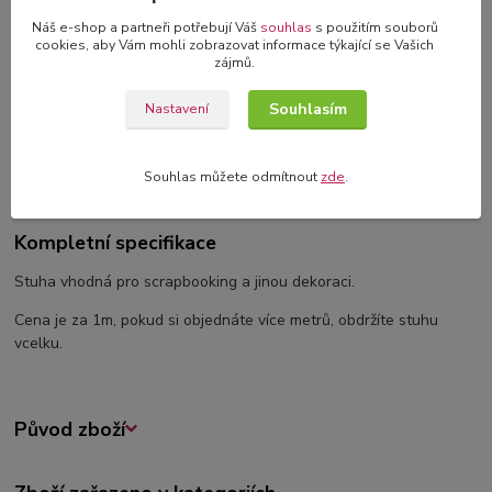
originální blahopřání s 3D dekorací
Náš e-shop a partneři potřebují Váš
souhlas
s použitím souborů
cookies, aby Vám mohli zobrazovat informace týkající se Vašich
zájmů.
Souhlasím
Nastavení
Kompletní specifikace
Komentáře
0
Souhlas můžete odmítnout
zde
.
Kompletní specifikace
Stuha vhodná pro scrapbooking a jinou dekoraci.
Cena je za 1m, pokud si objednáte více metrů, obdržíte stuhu
vcelku.
Původ zboží