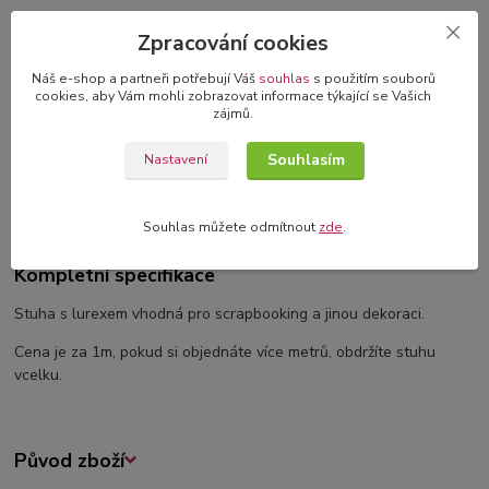
3D blahopřání v dárkové krabičce
Zpracování cookies
originální blahopřání s 3D dekorací
Náš e-shop a partneři potřebují Váš
souhlas
s použitím souborů
cookies, aby Vám mohli zobrazovat informace týkající se Vašich
zájmů.
Kompletní specifikace
Souhlasím
Nastavení
Komentáře
0
Souhlas můžete odmítnout
zde
.
Kompletní specifikace
Stuha s lurexem vhodná pro scrapbooking a jinou dekoraci.
Cena je za 1m, pokud si objednáte více metrů, obdržíte stuhu
vcelku.
Původ zboží