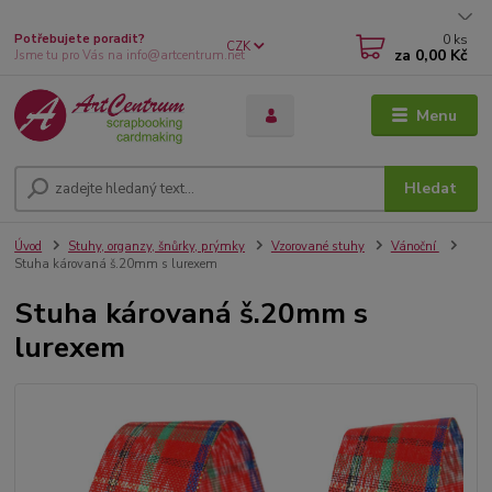
0
ks
Potřebujete poradit?
CZK
za
0,00 Kč
Jsme tu pro Vás na info@artcentrum.net
Menu
Hledat
Úvod
Stuhy, organzy, šnůrky, prýmky
Vzorované stuhy
Vánoční
Stuha károvaná š.20mm s lurexem
Stuha károvaná š.20mm s
lurexem