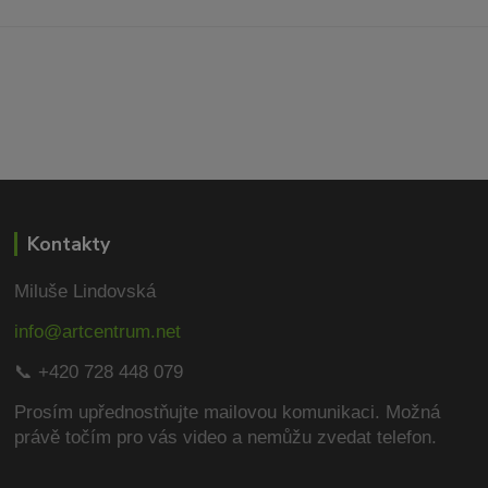
Kontakty
Miluše Lindovská
info@artcentrum.net
📞 +420 728 448 079
Prosím upřednostňujte mailovou komunikaci.
Možná
právě točím pro vás video a nemůžu zvedat telefon.