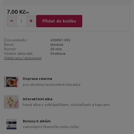
7,00 Kč
/
m
Přidat do košíku
Číslo produktu:
420697-001
Barva:
červená
Rozměr:
20 mm
Výrobce, dodavatel:
Stoklasa
Hlídat cenu / dostupnost
Doprava zdarma
pro všechna nezlevněná fotoalba
Interaktivní alba
hravá alba s odklápěčkami, skrývačkami a kapsami
Bonusy k albům
samolepící čtverečky nebo růžky