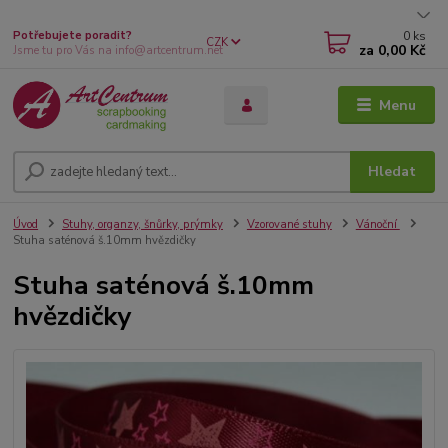
0
ks
Potřebujete poradit?
CZK
za
0,00 Kč
Jsme tu pro Vás na info@artcentrum.net
Menu
Hledat
Úvod
Stuhy, organzy, šnůrky, prýmky
Vzorované stuhy
Vánoční
Stuha saténová š.10mm hvězdičky
Stuha saténová š.10mm
hvězdičky