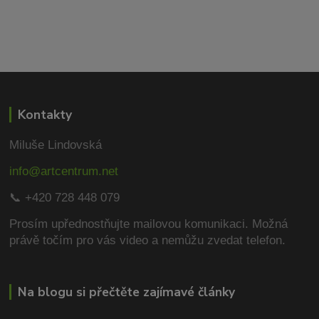
Kontakty
Miluše Lindovská
info@artcentrum.net
📞 +420 728 448 079
Prosím upřednostňujte mailovou komunikaci.
Možná
právě točím pro vás video a nemůžu zvedat telefon.
Na blogu si přečtěte zajímavé články