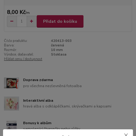
8,00 Kč
/
m
Přidat do košíku
Číslo produktu:
420413-003
Barva:
červená
Rozměr:
10 mm
Výrobce, dodavatel:
Stoklasa
Hlídat cenu / dostupnost
Doprava zdarma
pro všechna nezlevněná fotoalba
Interaktivní alba
hravá alba s odklápěčkami, skrývačkami a kapsami
Bonusy k albům
samolepící čtverečky nebo růžky