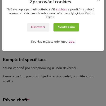
Zpracování cookies
3D blahopřání v dárkové krabičce
Náš e-shop a partneři potřebují Váš
souhlas
s použitím souborů
originální blahopřání s 3D dekorací
cookies, aby Vám mohli zobrazovat informace týkající se Vašich
zájmů.
Souhlasím
Nastavení
Kompletní specifikace
Souhlas můžete odmítnout
zde
.
Komentáře
0
Kompletní specifikace
Stuha vhodná pro scrapbooking a jinou dekoraci.
Cena je za 1m, pokud si objednáte více metrů, obdržíte stuhu
vcelku.
Původ zboží