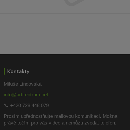
Kontakty
Miluše Lindovská
info@artcentrum.net
📞 +420 728 448 079
Prosím upřednostňujte mailovou komunikaci.
Možná
právě točím pro vás video a nemůžu zvedat telefon.