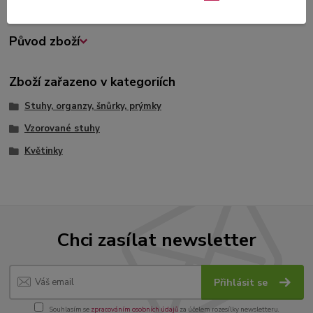
Původ zboží
Zboží zařazeno v kategoriích
Stuhy, organzy, šnůrky, prýmky
Vzorované stuhy
Květinky
Chci zasílat newsletter
Přihlásit se
Souhlasím se
zpracováním osobních údajů
za účelem rozesílky newsletteru.