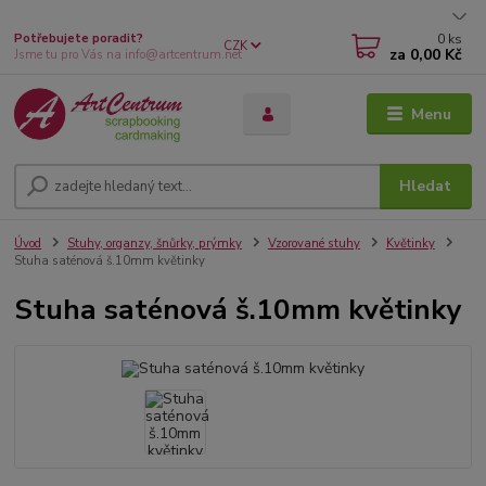
0
ks
Potřebujete poradit?
CZK
za
0,00 Kč
Jsme tu pro Vás na info@artcentrum.net
Menu
Hledat
Úvod
Stuhy, organzy, šnůrky, prýmky
Vzorované stuhy
Květinky
Stuha saténová š.10mm květinky
Stuha saténová š.10mm květinky