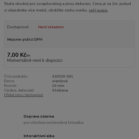
Stuha vhodná pro scrapbooking a jinou dekoraci. Cena je za 1m, pokud
si objednáte více metrů, obdržíte stuhu vcelku.
celý popis
Dostupnost
Není skladem
Nejsme plátci DPH
7,00 Kč
/
m
Momentálně není k dispozici
Číslo produktu:
420320-001
Barva:
oranžová
Rozměr:
10 mm
Výrobce, dodavatel:
Stoklasa
Hlídat cenu / dostupnost
Doprava zdarma
pro všechna nezlevněná fotoalba
Interaktivní alba