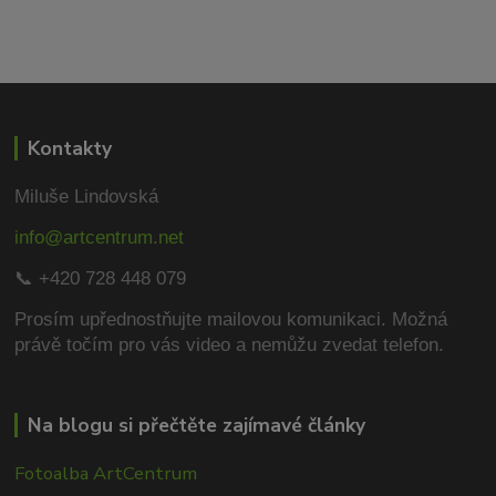
Kontakty
Miluše Lindovská
info@artcentrum.net
📞 +420 728 448 079
Prosím upřednostňujte mailovou komunikaci.
Možná
právě točím pro vás video a nemůžu zvedat telefon.
Na blogu si přečtěte zajímavé články
Fotoalba ArtCentrum