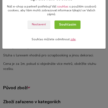
Náš e-shop a partneři potřebují Váš
souhlas
s použitím souborů
cookies, aby Vám mohli zobrazovat informace týkající se Vašich
zájmů.
Kompletní specifikace
Souhlasím
Nastavení
Komentáře
0
Souhlas můžete odmítnout
zde
.
Kompletní specifikace
Stuha s lurexem vhodná pro scrapbooking a jinou dekoraci.
Cena je za 1m, pokud si objednáte více metrů, obdržíte stuhu
vcelku.
Původ zboží
Zboží zařazeno v kategoriích