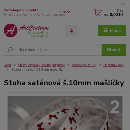
0
ks
Potřebujete poradit?
CZK
za
0,00 Kč
Jsme tu pro Vás na info@artcentrum.net
Menu
Hledat
Úvod
Stuhy, organzy, šnůrky, prýmky
Vzorované stuhy
Ostatní vzory
Stuha saténová š.10mm mašličky
Stuha saténová š.10mm mašličky