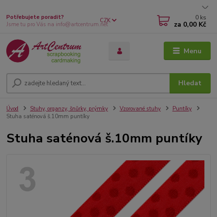
0
ks
Potřebujete poradit?
CZK
za
0,00 Kč
Jsme tu pro Vás na info@artcentrum.net
Menu
Hledat
Úvod
Stuhy, organzy, šnůrky, prýmky
Vzorované stuhy
Puntíky
Stuha saténová š.10mm puntíky
Stuha saténová š.10mm puntíky