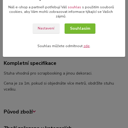
originální blahopřání s 3D dekorací
Náš e-shop a partneři potřebují Váš
souhlas
s použitím souborů
cookies, aby Vám mohli zobrazovat informace týkající se Vašich
zájmů.
Souhlasím
Nastavení
Kompletní specifikace
Komentáře
0
Souhlas můžete odmítnout
zde
.
Kompletní specifikace
Stuha vhodná pro scrapbooking a jinou dekoraci.
Cena je za 1m, pokud si objednáte více metrů, obdržíte stuhu
vcelku.
Původ zboží