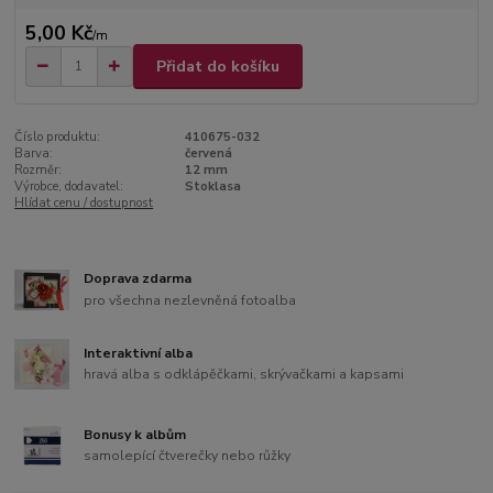
5,00 Kč
/
m
Přidat do košíku
Číslo produktu:
410675-032
Barva:
červená
Rozměr:
12 mm
Výrobce, dodavatel:
Stoklasa
Hlídat cenu / dostupnost
Doprava zdarma
pro všechna nezlevněná fotoalba
Interaktivní alba
hravá alba s odklápěčkami, skrývačkami a kapsami
Bonusy k albům
samolepící čtverečky nebo růžky