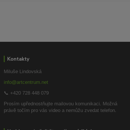
Kontakty
Miluše Lindovská
info@artcentrum.net
📞 +420 728 448 079
Prosím upřednostňujte mailovou komunikaci.
Možná
právě točím pro vás video a nemůžu zvedat telefon.