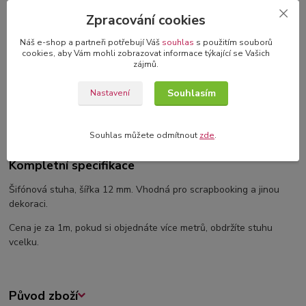
3D blahopřání v dárkové krabičce
Zpracování cookies
originální blahopřání s 3D dekorací
Náš e-shop a partneři potřebují Váš
souhlas
s použitím souborů
cookies, aby Vám mohli zobrazovat informace týkající se Vašich
zájmů.
Kompletní specifikace
Souhlasím
Nastavení
Komentáře
0
Souhlas můžete odmítnout
zde
.
Kompletní specifikace
Šifónová stuha, šířka 12 mm. Vhodná pro scrapbooking a jinou
dekoraci.
Cena je za 1m, pokud si objednáte více metrů, obdržíte stuhu
vcelku.
Původ zboží