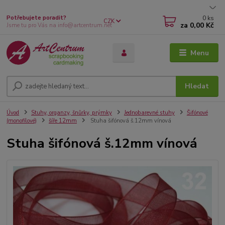
0
ks
Potřebujete poradit?
CZK
za
0,00 Kč
Jsme tu pro Vás na info@artcentrum.net
Menu
Hledat
Úvod
Stuhy, organzy, šnůrky, prýmky
Jednobarevné stuhy
Šifónové
(monofilové)
šíře 12mm
Stuha šifónová š.12mm vínová
Stuha šifónová š.12mm vínová