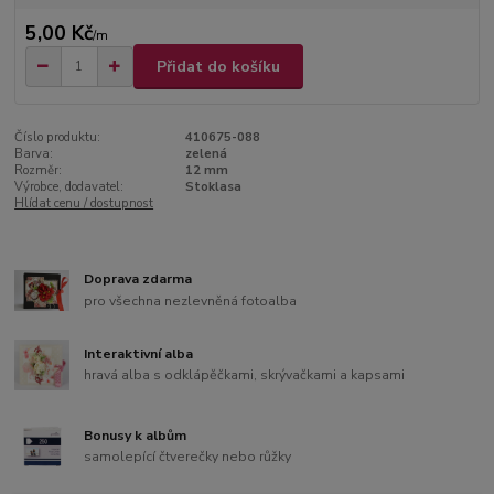
5,00 Kč
/
m
Přidat do košíku
Číslo produktu:
410675-088
Barva:
zelená
Rozměr:
12 mm
Výrobce, dodavatel:
Stoklasa
Hlídat cenu / dostupnost
Doprava zdarma
pro všechna nezlevněná fotoalba
Interaktivní alba
hravá alba s odklápěčkami, skrývačkami a kapsami
Bonusy k albům
samolepící čtverečky nebo růžky