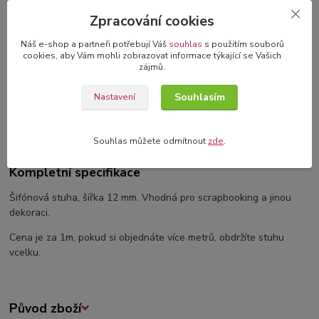
3D blahopřání v dárkové krabičce
Zpracování cookies
originální blahopřání s 3D dekorací
Náš e-shop a partneři potřebují Váš
souhlas
s použitím souborů
cookies, aby Vám mohli zobrazovat informace týkající se Vašich
zájmů.
Kompletní specifikace
Souhlasím
Nastavení
Komentáře
0
Souhlas můžete odmítnout
zde
.
Kompletní specifikace
Šifónová stuha, šířka 12 mm. Vhodná pro scrapbooking a jinou
dekoraci.
Cena je za 1m, pokud si objednáte více metrů, obdržíte stuhu
vcelku.
Původ zboží