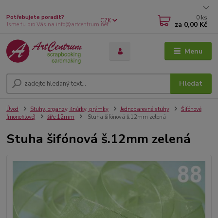
0
ks
Potřebujete poradit?
CZK
za
0,00 Kč
Jsme tu pro Vás na info@artcentrum.net
Menu
Hledat
Úvod
Stuhy, organzy, šnůrky, prýmky
Jednobarevné stuhy
Šifónové
(monofilové)
šíře 12mm
Stuha šifónová š.12mm zelená
Stuha šifónová š.12mm zelená