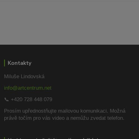
Kontakty
Miluše Lindovská
info@artcentrum.net
📞 +420 728 448 079
Prosím upřednostňujte mailovou komunikaci.
Možná
právě točím pro vás video a nemůžu zvedat telefon.