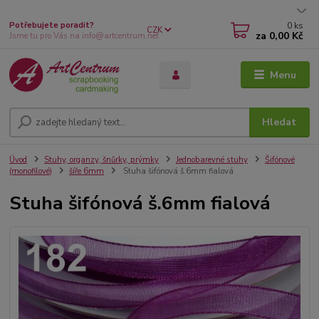
0
ks
Potřebujete poradit?
CZK
za
0,00 Kč
Jsme tu pro Vás na info@artcentrum.net
Menu
Hledat
Úvod
Stuhy, organzy, šnůrky, prýmky
Jednobarevné stuhy
Šifónové
(monofilové)
šíře 6mm
Stuha šifónová š.6mm fialová
Stuha šifónová š.6mm fialová