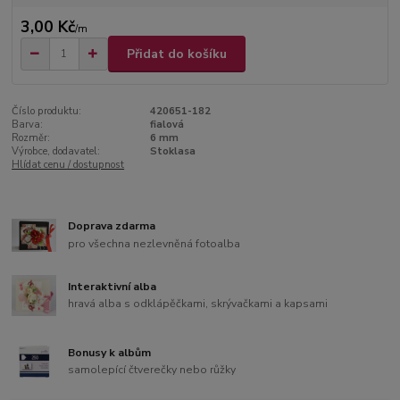
3,00 Kč
/
m
Přidat do košíku
Číslo produktu:
420651-182
Barva:
fialová
Rozměr:
6 mm
Výrobce, dodavatel:
Stoklasa
Hlídat cenu / dostupnost
Doprava zdarma
pro všechna nezlevněná fotoalba
Interaktivní alba
hravá alba s odklápěčkami, skrývačkami a kapsami
Bonusy k albům
samolepící čtverečky nebo růžky