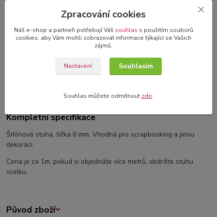
3D blahopřání v dárkové krabičce
Zpracování cookies
originální blahopřání s 3D dekorací
Náš e-shop a partneři potřebují Váš
souhlas
s použitím souborů
cookies, aby Vám mohli zobrazovat informace týkající se Vašich
zájmů.
Kompletní specifikace
Souhlasím
Nastavení
Komentáře
0
Souhlas můžete odmítnout
zde
.
Kompletní specifikace
Šifónová stuha, šířka 6 mm. Vhodná pro scrapbooking a jinou
dekoraci.
Cena je za 1m, pokud si objednáte více metrů, obdržíte stuhu
vcelku.
Původ zboží