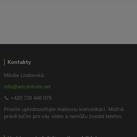
Kontakty
Miluše Lindovská
info@artcentrum.net
📞 +420 728 448 079
Prosím upřednostňujte mailovou komunikaci.
Možná
právě točím pro vás video a nemůžu zvedat telefon.