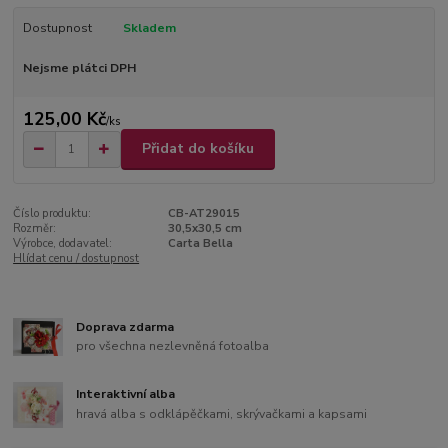
Dostupnost
Skladem
Nejsme plátci DPH
125,00 Kč
/
ks
Přidat do košíku
Číslo produktu:
CB-AT29015
Rozměr:
30,5x30,5 cm
Výrobce, dodavatel:
Carta Bella
Hlídat cenu / dostupnost
Doprava zdarma
pro všechna nezlevněná fotoalba
Interaktivní alba
hravá alba s odklápěčkami, skrývačkami a kapsami