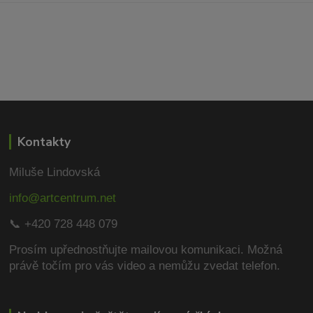
Kontakty
Miluše Lindovská
info@artcentrum.net
📞 +420 728 448 079
Prosím upřednostňujte mailovou komunikaci.
Možná
právě točím pro vás video a nemůžu zvedat telefon.