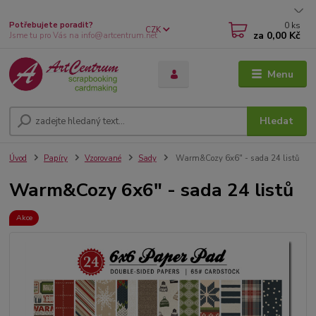
0
ks
Potřebujete poradit?
CZK
za
0,00 Kč
Jsme tu pro Vás na info@artcentrum.net
Menu
Hledat
Úvod
Papíry
Vzorované
Sady
Warm&Cozy 6x6" - sada 24 listů
Warm&Cozy 6x6" - sada 24 listů
Akce