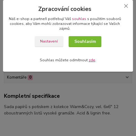
Bonusy k albům
Zpracování cookies
samolepící čtverečky nebo růžky
Náš e-shop a partneři potřebují Váš
souhlas
s použitím souborů
cookies, aby Vám mohli zobrazovat informace týkající se Vašich
3D blahopřání v dárkové krabičce
zájmů.
originální blahopřání s 3D dekorací
Souhlasím
Nastavení
Souhlas můžete odmítnout
zde
.
Kompletní specifikace
Komentáře
0
Kompletní specifikace
Sada papírů s potiskem z kolekce Warm&Cozy, vel. 6x6" 12
oboustranných listů vysoké gramáže. Acid & lignin free.