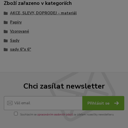
Zboží zařazeno v kategoriích
AKCE, SLEVY, DOPRODEJ - materiál
Papíry
Vzorované
Sady
sady 6"x 6"
Chci zasílat newsletter
Přihlásit se
Souhlasím se
zpracováním osobních údajů
za účelem rozesílky newsletteru.