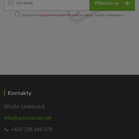
Přihlásit se
Souhlasím se
zpracováním osobních údajů
za účelem rozesílky newsletteru.
Kontakty
Miluše Lindovská
info@artcentrum.net
📞 +420 728 448 079