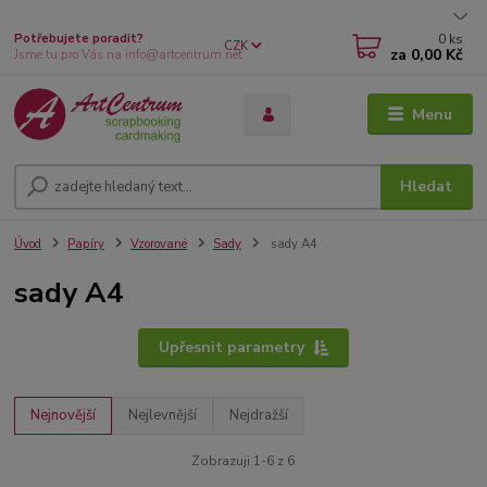
0
ks
Potřebujete poradit?
CZK
za
0,00 Kč
Jsme tu pro Vás na info@artcentrum.net
Menu
Hledat
Úvod
Papíry
Vzorované
Sady
sady A4
sady A4
Upřesnit parametry
Nejnovější
Nejlevnější
Nejdražší
Zobrazuji 1-6 z 6