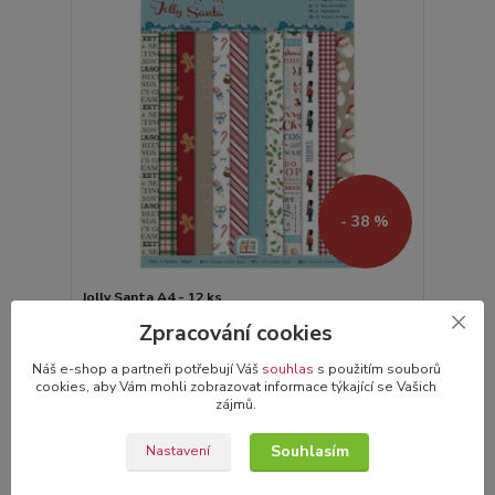
- 38 %
Jolly Santa A4 - 12 ks
79,00 Kč
Zpracování cookies
49,00 Kč
Skladem
/
ks
Náš e-shop a partneři potřebují Váš
souhlas
s použitím souborů
Přidat do košíku
cookies, aby Vám mohli zobrazovat informace týkající se Vašich
zájmů.
Akce
Souhlasím
Nastavení