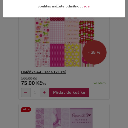
Souhlas můžete odmítnout
zde
.
- 25 %
Holčička A4 - sada 12 listů
100,00 Kč
75,00 Kč
Skladem
/
ks
Přidat do košíku
Akce