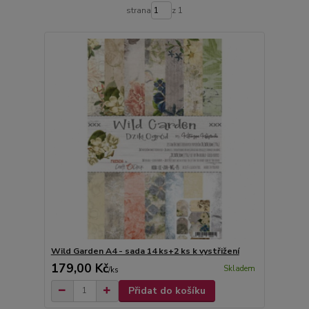
strana
z 1
Wild Garden A4 - sada 14 ks+2 ks k vystřižení
179,00 Kč
Skladem
/
ks
Přidat do košíku