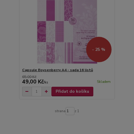
- 25 %
Capsule Boysenberry A4 - sada 16 listů
65,00 Kč
49,00 Kč
Skladem
/
ks
Přidat do košíku
strana
z 1