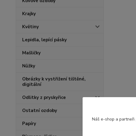
Kovové ozdoby
Krajky
Květiny
Lepidla, lepící pásky
Mašličky
Nůžky
Obrázky k vystřižení tištěné,
digitální
Odlitky z pryskyřice
Ostatní ozdoby
Náš e-shop a partneři
Papíry