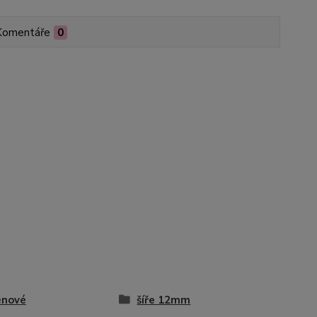
Komentáře
0
énové
šíře 12mm