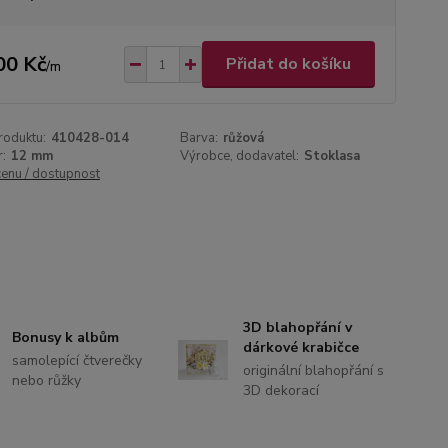
00 Kč
Přidat do košíku
/
m
roduktu:
410428-014
Barva:
růžová
:
12 mm
Výrobce, dodavatel:
Stoklasa
cenu / dostupnost
3D blahopřání v
Bonusy k albům
dárkové krabičce
samolepící čtverečky
originální blahopřání s
nebo růžky
3D dekorací