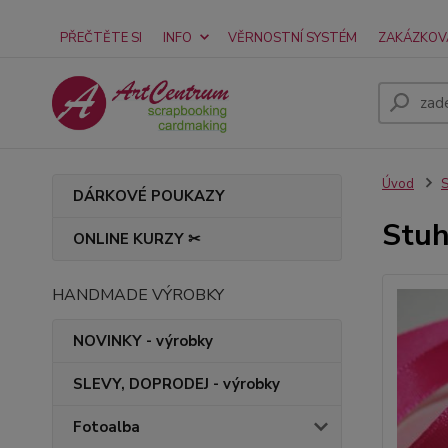
PŘEČTĚTE SI
INFO
VĚRNOSTNÍ SYSTÉM
ZAKÁZKOV
Úvod
S
DÁRKOVÉ POUKAZY
Stuh
ONLINE KURZY ✂
HANDMADE VÝROBKY
NOVINKY - výrobky
SLEVY, DOPRODEJ - výrobky
Fotoalba