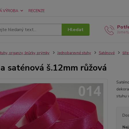
Á VÝROBA
RECENZE
Potř
Hledat
Jsme t
tuhy, organzy, šnůrky, prýmky
Jednobarevné stuhy
Saténové
šíř
a saténová š.12mm růžová
Saténo
dekora
stuhu 
Dos
Nej