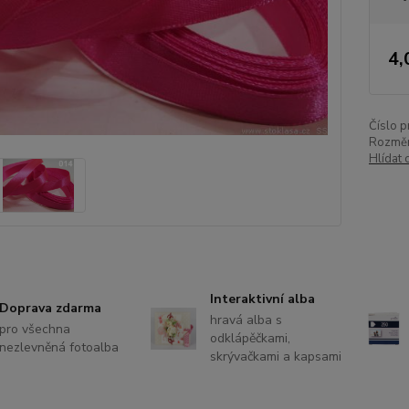
4,
Číslo p
Rozměr
Hlídat 
Interaktivní alba
Doprava zdarma
hravá alba s
pro všechna
odklápěčkami,
nezlevněná fotoalba
skrývačkami a kapsami