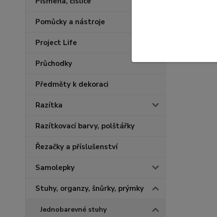
Písmena, číslice
Pomůcky a nástroje
Project Life
Průchodky
Předměty k dekoraci
Razítka
Razítkovací barvy, polštářky
Řezačky a příslušenství
Samolepky
Stuhy, organzy, šnůrky, prýmky
Jednobarevné stuhy