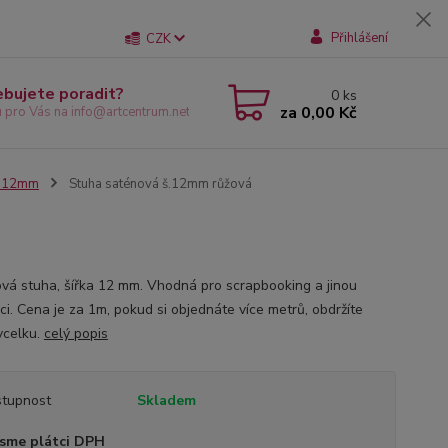
Přihlášení
CZK
ebujete poradit?
0
ks
za
0,00 Kč
u pro Vás na info@artcentrum.net
e 12mm
Stuha saténová š.12mm růžová
vá stuha, šířka 12 mm. Vhodná pro scrapbooking a jinou
ci. Cena je za 1m, pokud si objednáte více metrů, obdržíte
vcelku.
celý popis
tupnost
Skladem
sme plátci DPH