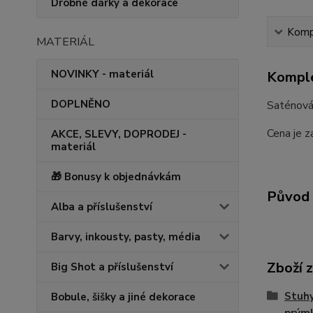
Drobné dárky a dekorace
Kompl
MATERIÁL
NOVINKY - materiál
Komple
DOPLNĚNO
Saténová 
Cena je z
AKCE, SLEVY, DOPRODEJ -
materiál
🎁 Bonusy k objednávkám
Původ 
Alba a příslušenství
Barvy, inkousty, pasty, média
Zboží 
Big Shot a příslušenství
Stuhy
Bobule, šišky a jiné dekorace