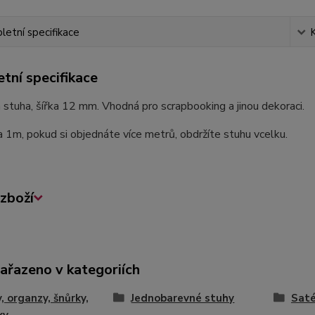
etní specifikace
tní specifikace
stuha, šířka 12 mm. Vhodná pro scrapbooking a jinou dekoraci.
a 1m, pokud si objednáte více metrů, obdržíte stuhu vcelku.
zboží
zařazeno v kategoriích
, organzy, šnůrky,
Jednobarevné stuhy
Sat