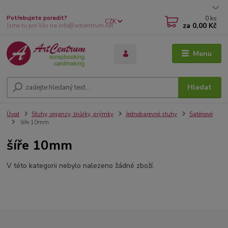
0
ks
Potřebujete poradit?
CZK
za
0,00 Kč
Jsme tu pro Vás na info@artcentrum.net
Menu
Hledat
Úvod
Stuhy, organzy, šnůrky, prýmky
Jednobarevné stuhy
Saténové
šíře 10mm
šíře 10mm
V této kategorii nebylo nalezeno žádné zboží.