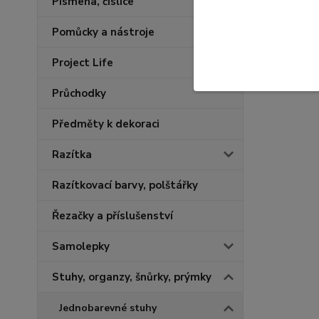
Písmena, číslice
Pomůcky a nástroje
Project Life
Průchodky
Předměty k dekoraci
Razítka
Razítkovací barvy, polštářky
Řezačky a příslušenství
Samolepky
Stuhy, organzy, šnůrky, prýmky
Jednobarevné stuhy