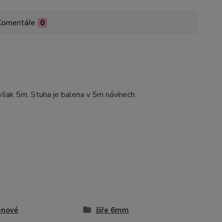
Komentáře
0
.však 5m. Stuha je balena v 5m návínech.
énové
šíře 6mm