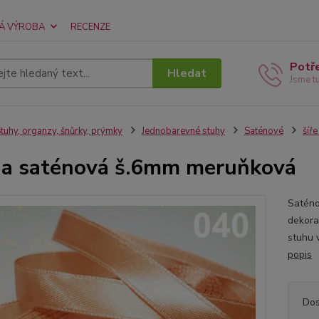
Á VÝROBA
RECENZE
Potř
Hledat
Jsme t
tuhy, organzy, šnůrky, prýmky
Jednobarevné stuhy
Saténové
šíř
a saténová š.6mm meruňková
Saténo
dekora
stuhu 
popis
Dos