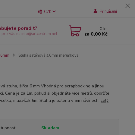
Přihlášení
CZK
ebujete poradit?
0
ks
za
0,00 Kč
u pro Vás na info@artcentrum.net
e 6mm
Stuha saténová š.6mm meruňková
vá stuha, šířka 6 mm Vhodná pro scrapbooking a jinou
ci. Cena je za 1m, pokud si objednáte více metrů, obdržíte
vcelku, max.však 5m. Stuha je balena v 5m návínech.
celý
tupnost
Skladem