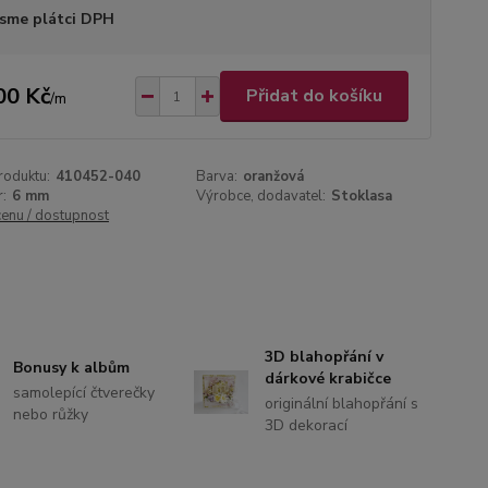
sme plátci DPH
00 Kč
Přidat do košíku
/
m
roduktu:
410452-040
Barva:
oranžová
:
6 mm
Výrobce, dodavatel:
Stoklasa
cenu / dostupnost
3D blahopřání v
Bonusy k albům
dárkové krabičce
samolepící čtverečky
originální blahopřání s
nebo růžky
3D dekorací