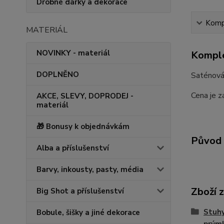
Drobné dárky a dekorace
Kompl
MATERIÁL
NOVINKY - materiál
Komple
DOPLNĚNO
Saténová 
Cena je z
AKCE, SLEVY, DOPRODEJ -
materiál
🎁 Bonusy k objednávkám
Původ 
Alba a příslušenství
Barvy, inkousty, pasty, média
Zboží 
Big Shot a příslušenství
Stuhy
Bobule, šišky a jiné dekorace