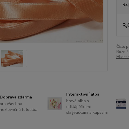
Nej
3,
Číslo p
Rozměr
Hlídat 
Interaktivní alba
Doprava zdarma
hravá alba s
pro všechna
odklápěčkami,
nezlevněná fotoalba
skrývačkami a kapsami