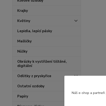
Kovové ozdoby
Krajky
Květiny
Lepidla, lepící pásky
Mašličky
Nůžky
Obrázky k vystřižení tištěné,
digitální
Odlitky z pryskyřice
Ostatní ozdoby
Náš e-shop a partneři
Papíry