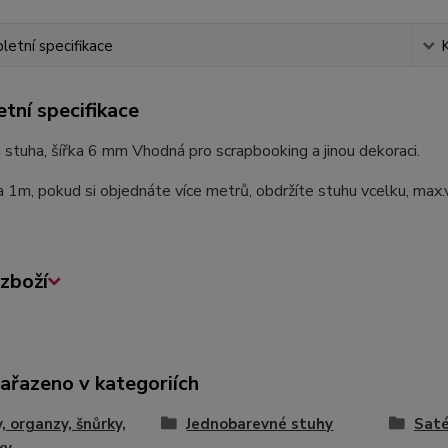
etní specifikace
tní specifikace
stuha, šířka 6 mm Vhodná pro scrapbooking a jinou dekoraci.
a 1m, pokud si objednáte více metrů, obdržíte stuhu vcelku, max
zboží
zařazeno v kategoriích
, organzy, šnůrky,
Jednobarevné stuhy
Sat