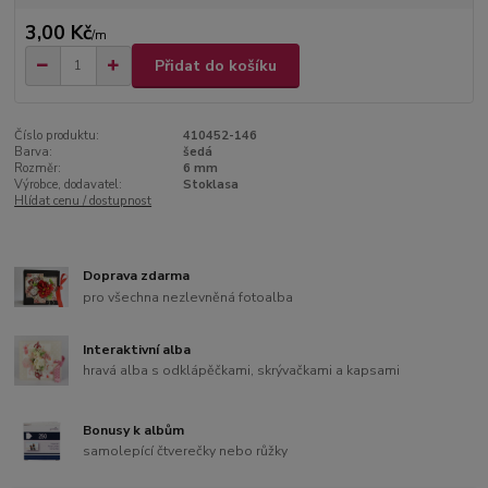
3,00 Kč
/
m
Přidat do košíku
Číslo produktu:
410452-146
Barva:
šedá
Rozměr:
6 mm
Výrobce, dodavatel:
Stoklasa
Hlídat cenu / dostupnost
Doprava zdarma
pro všechna nezlevněná fotoalba
Interaktivní alba
hravá alba s odklápěčkami, skrývačkami a kapsami
Bonusy k albům
samolepící čtverečky nebo růžky