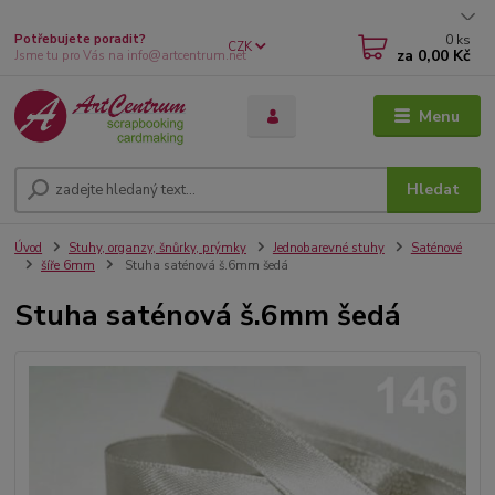
0
ks
Potřebujete poradit?
CZK
za
0,00 Kč
Jsme tu pro Vás na info@artcentrum.net
Menu
Hledat
Úvod
Stuhy, organzy, šnůrky, prýmky
Jednobarevné stuhy
Saténové
šíře 6mm
Stuha saténová š.6mm šedá
Stuha saténová š.6mm šedá