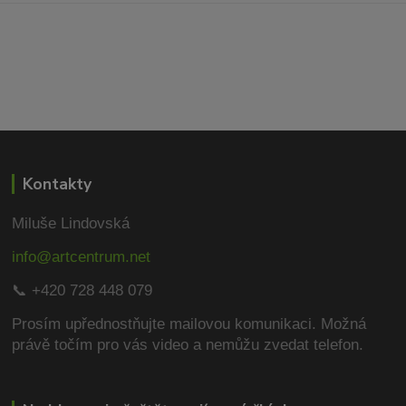
Kontakty
Miluše Lindovská
info@artcentrum.net
📞 +420 728 448 079
Prosím upřednostňujte mailovou komunikaci.
Možná
právě točím pro vás video a nemůžu zvedat telefon.