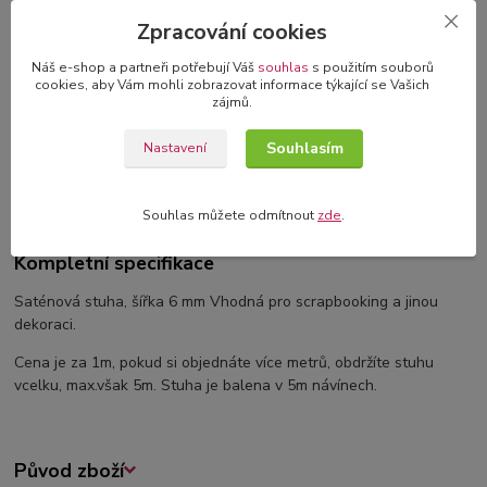
3D blahopřání v dárkové krabičce
Zpracování cookies
originální blahopřání s 3D dekorací
Náš e-shop a partneři potřebují Váš
souhlas
s použitím souborů
cookies, aby Vám mohli zobrazovat informace týkající se Vašich
zájmů.
Kompletní specifikace
Souhlasím
Nastavení
Komentáře
0
Souhlas můžete odmítnout
zde
.
Kompletní specifikace
Saténová stuha, šířka 6 mm Vhodná pro scrapbooking a jinou
dekoraci.
Cena je za 1m, pokud si objednáte více metrů, obdržíte stuhu
vcelku, max.však 5m. Stuha je balena v 5m návínech.
Původ zboží