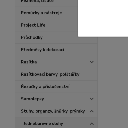
Písmena, číslice
Pomůcky a nástroje
Project Life
Průchodky
Předměty k dekoraci
Razítka
Razítkovací barvy, polštářky
Řezačky a příslušenství
Samolepky
Stuhy, organzy, šnůrky, prýmky
Jednobarevné stuhy