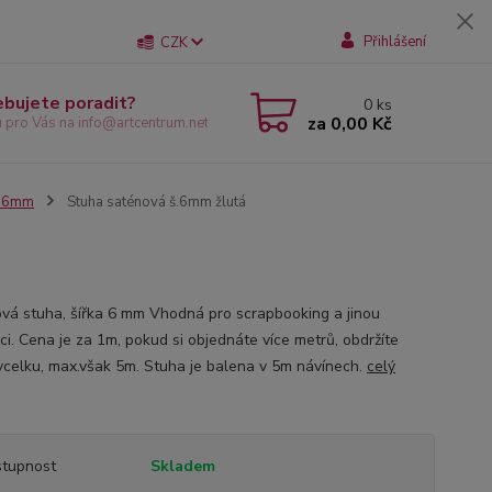
Přihlášení
CZK
ebujete poradit?
0
ks
za
0,00 Kč
u pro Vás na info@artcentrum.net
e 6mm
Stuha saténová š.6mm žlutá
vá stuha, šířka 6 mm Vhodná pro scrapbooking a jinou
ci. Cena je za 1m, pokud si objednáte více metrů, obdržíte
vcelku, max.však 5m. Stuha je balena v 5m návínech.
celý
tupnost
Skladem