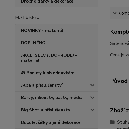
Drobné dárky a dekorace
Kompl
MATERIÁL
NOVINKY - materiál
Komple
DOPLNĚNO
Saténová 
Cena je z
AKCE, SLEVY, DOPRODEJ -
materiál
🎁 Bonusy k objednávkám
Původ 
Alba a příslušenství
Barvy, inkousty, pasty, média
Zboží 
Big Shot a příslušenství
Stuhy
Bobule, šišky a jiné dekorace