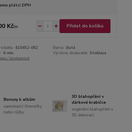
sme plátci DPH
00 Kč
Přidat do košíku
/
m
roduktu:
410452-062
Barva:
žlutá
:
6 mm
Výrobce, dodavatel:
Stoklasa
cenu / dostupnost
3D blahopřání v
Bonusy k albům
dárkové krabičce
samolepící čtverečky
originální blahopřání s
nebo růžky
3D dekorací