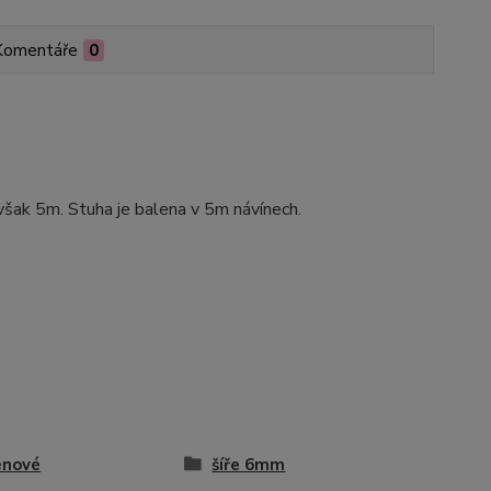
Komentáře
0
.však 5m. Stuha je balena v 5m návínech.
énové
šíře 6mm