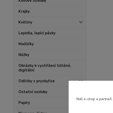
Kovové ozdoby
Krajky
Květiny
Lepidla, lepící pásky
Mašličky
Nůžky
Obrázky k vystřižení tištěné,
digitální
Odlitky z pryskyřice
Ostatní ozdoby
Náš e-shop a partneři
Papíry