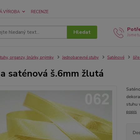
Á VÝROBA
RECENZE
Potř
Hledat
Jsme t
tuhy, organzy, šnůrky, prýmky
Jednobarevné stuhy
Saténové
šíř
a saténová š.6mm žlutá
Saténo
dekora
stuhu 
popis
Dos