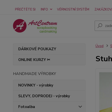
PŘEČTĚTE SI
INFO
VĚRNOSTNÍ SYSTÉM
ZAKÁZKOV
Úvod
S
DÁRKOVÉ POUKAZY
Stuh
ONLINE KURZY ✂
HANDMADE VÝROBKY
NOVINKY - výrobky
SLEVY, DOPRODEJ - výrobky
Fotoalba