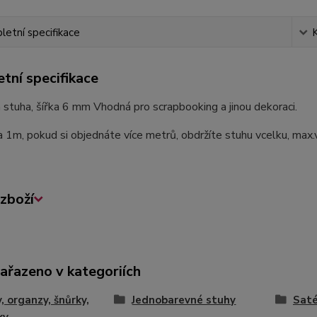
etní specifikace
tní specifikace
stuha, šířka 6 mm Vhodná pro scrapbooking a jinou dekoraci.
a 1m, pokud si objednáte více metrů, obdržíte stuhu vcelku, max
zboží
zařazeno v kategoriích
, organzy, šnůrky,
Jednobarevné stuhy
Sat