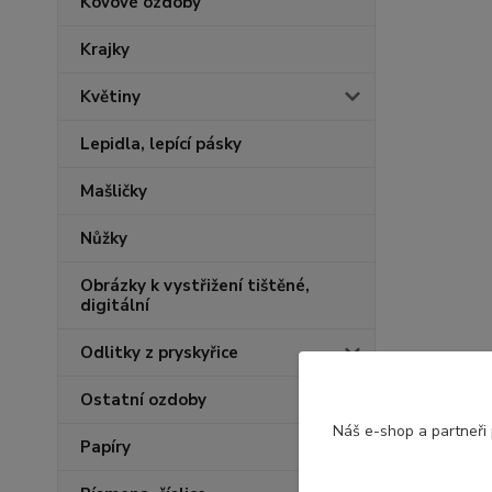
Kovové ozdoby
Krajky
Květiny
Lepidla, lepící pásky
Mašličky
Nůžky
Obrázky k vystřižení tištěné,
digitální
Odlitky z pryskyřice
Ostatní ozdoby
Náš e-shop a partneři
Papíry