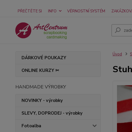
PŘEČTĚTE SI
INFO
VĚRNOSTNÍ SYSTÉM
ZAKÁZKOV
Úvod
S
DÁRKOVÉ POUKAZY
Stuh
ONLINE KURZY ✂
HANDMADE VÝROBKY
NOVINKY - výrobky
SLEVY, DOPRODEJ - výrobky
Fotoalba