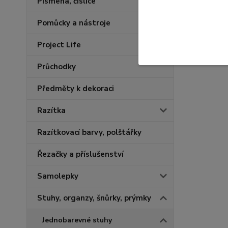
Písmena, číslice
Pomůcky a nástroje
Project Life
Průchodky
Předměty k dekoraci
Razítka
Razítkovací barvy, polštářky
Řezačky a příslušenství
Samolepky
Stuhy, organzy, šnůrky, prýmky
Jednobarevné stuhy