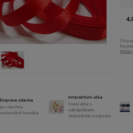
4,
Číslo p
Rozměr
Hlídat 
Interaktivní alba
Doprava zdarma
hravá alba s
pro všechna
odklápěčkami,
nezlevněná fotoalba
skrývačkami a kapsami