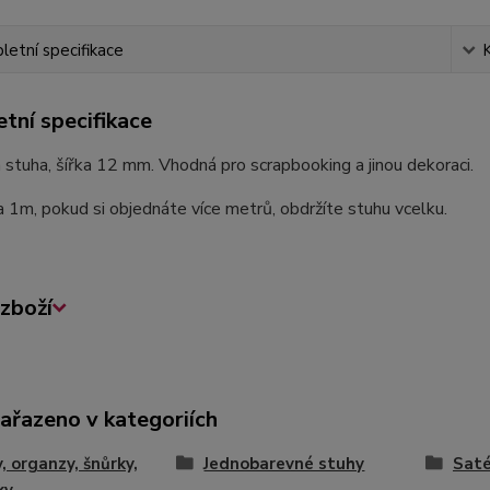
etní specifikace
tní specifikace
stuha, šířka 12 mm. Vhodná pro scrapbooking a jinou dekoraci.
a 1m, pokud si objednáte více metrů, obdržíte stuhu vcelku.
zboží
zařazeno v kategoriích
, organzy, šnůrky,
Jednobarevné stuhy
Sat