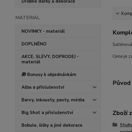
Drobné dárky a dekorace
Kompl
MATERIÁL
NOVINKY - materiál
Komple
DOPLNĚNO
Saténová 
Cena je z
AKCE, SLEVY, DOPRODEJ -
materiál
🎁 Bonusy k objednávkám
Původ 
Alba a příslušenství
Barvy, inkousty, pasty, média
Zboží 
Big Shot a příslušenství
Stuhy
Bobule, šišky a jiné dekorace