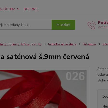
Á VÝROBA
RECENZE
Potř
Hledat
Jsme t
tuhy, organzy, šnůrky, prýmky
Jednobarevné stuhy
Saténové
šíř
a saténová š.9mm červená
Saténo
dekora
stuhu 
Dos
Nej