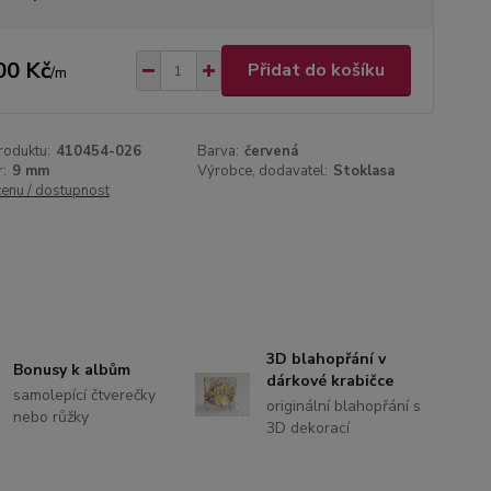
00 Kč
Přidat do košíku
/
m
roduktu:
410454-026
Barva:
červená
:
9 mm
Výrobce, dodavatel:
Stoklasa
cenu / dostupnost
3D blahopřání v
Bonusy k albům
dárkové krabičce
samolepící čtverečky
originální blahopřání s
nebo růžky
3D dekorací