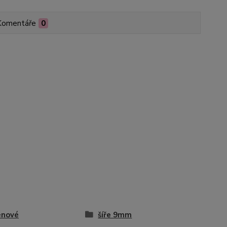
Komentáře
0
énové
šíře 9mm