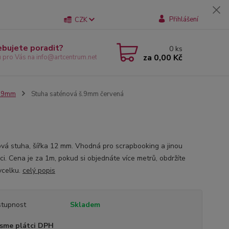
Přihlášení
CZK
ebujete poradit?
0
ks
za
0,00 Kč
u pro Vás na info@artcentrum.net
e 9mm
Stuha saténová š.9mm červená
vá stuha, šířka 12 mm. Vhodná pro scrapbooking a jinou
ci. Cena je za 1m, pokud si objednáte více metrů, obdržíte
vcelku.
celý popis
tupnost
Skladem
sme plátci DPH