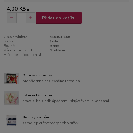
4,00 Kč
/
m
Přidat do košíku
Číslo produktu:
410454-160
Barva:
šedá
Rozměr:
9 mm
Výrobce, dodavatel:
Stoklasa
Hlídat cenu / dostupnost
Doprava zdarma
pro všechna nezlevněná fotoalba
Interaktivní alba
hravá alba s odklápěčkami, skrývačkami a kapsami
Bonusy k albům
samolepící čtverečky nebo růžky