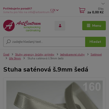
0
ks
Potřebujete poradit?
CZK
za
0,00 Kč
Jsme tu pro Vás na info@artcentrum.net
Menu
Hledat
Úvod
Stuhy, organzy, šnůrky, prýmky
Jednobarevné stuhy
Saténové
šíře 9mm
Stuha saténová š.9mm šedá
Stuha saténová š.9mm šedá