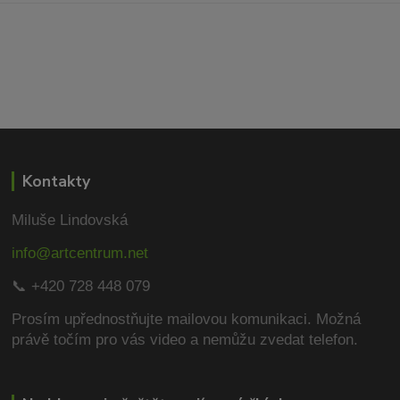
Kontakty
Miluše Lindovská
info@artcentrum.net
📞 +420 728 448 079
Prosím upřednostňujte mailovou komunikaci.
Možná
právě točím pro vás video a nemůžu zvedat telefon.