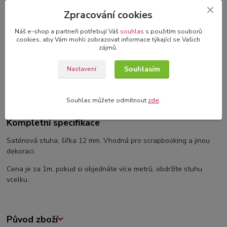
3D blahopřání v dárkové krabičce
Zpracování cookies
originální blahopřání s 3D dekorací
Náš e-shop a partneři potřebují Váš
souhlas
s použitím souborů
cookies, aby Vám mohli zobrazovat informace týkající se Vašich
zájmů.
Kompletní specifikace
Souhlasím
Nastavení
Komentáře
0
Souhlas můžete odmítnout
zde
.
Kompletní specifikace
Saténová stuha, šířka 12 mm. Vhodná pro scrapbooking a jinou
dekoraci.
Cena je za 1m, pokud si objednáte více metrů, obdržíte stuhu
vcelku.
Původ zboží