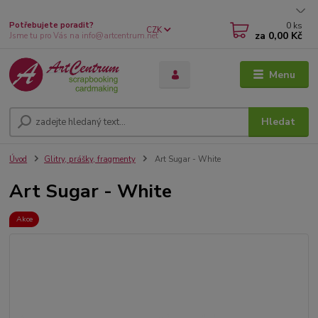
0
ks
Potřebujete poradit?
CZK
za
0,00 Kč
Jsme tu pro Vás na info@artcentrum.net
Menu
Hledat
Úvod
Glitry, prášky, fragmenty
Art Sugar - White
Art Sugar - White
Akce