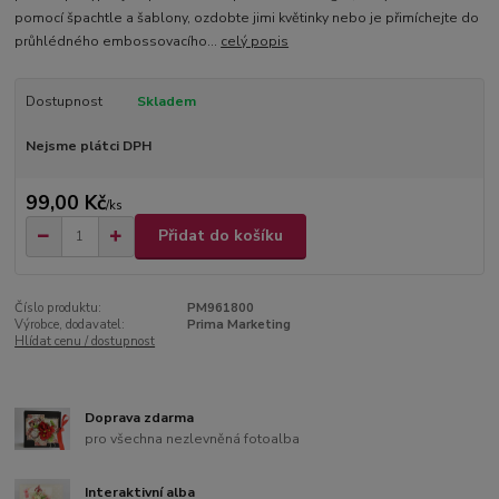
pomocí špachtle a šablony, ozdobte jimi květinky nebo je přimíchejte do
průhlédného embossovacího...
celý popis
Dostupnost
Skladem
Nejsme plátci DPH
99,00 Kč
/
ks
Přidat do košíku
Číslo produktu:
PM961800
Výrobce, dodavatel:
Prima Marketing
Hlídat cenu / dostupnost
Doprava zdarma
pro všechna nezlevněná fotoalba
Interaktivní alba