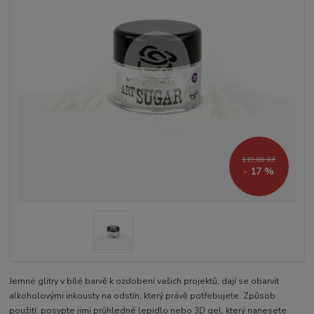
119,00 Kč
- 17 %
Jemné glitry v bílé barvě k ozdobení vašich projektů, dají se obarvit
alkoholovými inkousty na odstín, který právě potřebujete. Způsob
použití: posypte jimi průhledné lepidlo nebo 3D gel, který nanesete