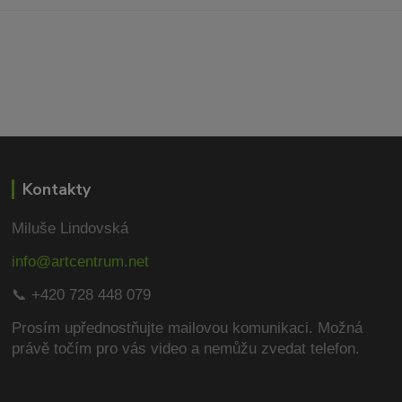
Kontakty
Miluše Lindovská
info@artcentrum.net
📞 +420 728 448 079
Prosím upřednostňujte mailovou komunikaci.
Možná
právě točím pro vás video a nemůžu zvedat telefon.