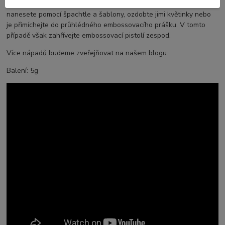
Způsob použití: posypte jimi průhledné lepidlo nebo 3D gel, který
nanesete pomocí špachtle a šablony, ozdobte jimi květinky nebo
je přimíchejte do průhlédného embossovacího prášku. V tomto
případě však zahřívejte embossovací pistolí zespod.
Více nápadů budeme zveřejňovat na našem blogu.
Balení: 5g