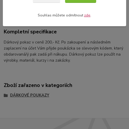
Kompletní specifikace
Komentáře
0
Souhlas můžete odmítnout
zde
.
Kompletní specifikace
Dárkový pokaz v ceně 200,- Kč. Po zakoupení a následném
zaplacení na účet Vám přijde poukázka se slevovým kódem, který
obdarovaná/ý pak zadá při nákupu. Dárkový pokuz lze použít na
výrobky, materiál, kurzy i na zakázky.
Zboží zařazeno v kategoriích
DÁRKOVÉ POUKAZY