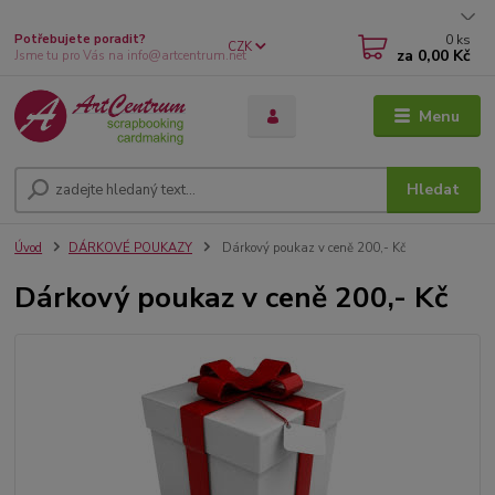
0
ks
Potřebujete poradit?
CZK
za
0,00 Kč
Jsme tu pro Vás na info@artcentrum.net
Menu
Hledat
Úvod
DÁRKOVÉ POUKAZY
Dárkový poukaz v ceně 200,- Kč
Dárkový poukaz v ceně 200,- Kč