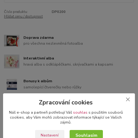
Číslo produktu:
DP0200
Hlídat cenu / dostupnost
Doprava zdarma
pro všechna nezlevněná fotoalba
Interaktivní alba
hravá alba s odklápěčkami, skrývačkami a kapsami
Bonusy k albům
samolepící čtverečky nebo růžky
Zpracování cookies
3D blahopřání v dárkové krabičce
originální blahopřání s 3D dekorací
Náš e-shop a partneři potřebují Váš
souhlas
s použitím souborů
cookies, aby Vám mohli zobrazovat informace týkající se Vašich
zájmů.
Souhlasím
Nastavení