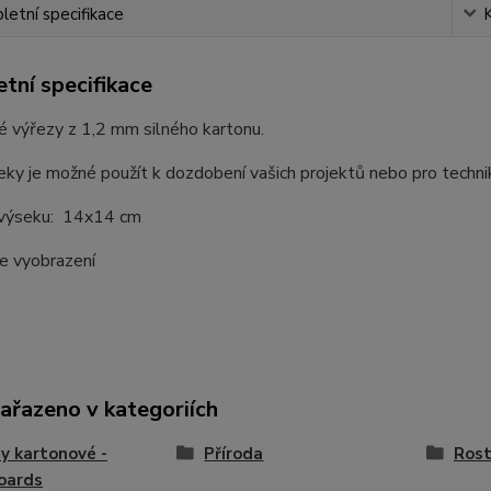
etní specifikace
tní specifikace
 výřezy z 1,2 mm silného kartonu.
ky je možné použít k dozdobení vašich projektů nebo pro techni
 výseku: 14x14 cm
le vyobrazení
zařazeno v kategoriích
y kartonové -
Příroda
Rost
oards