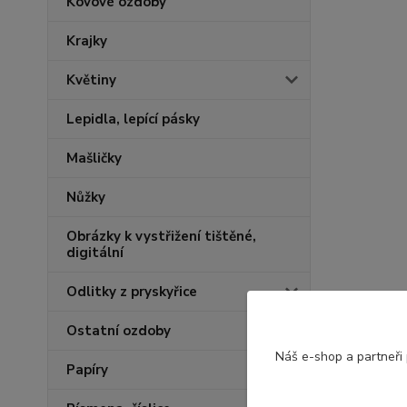
Kovové ozdoby
Krajky
Květiny
Lepidla, lepící pásky
Mašličky
Nůžky
Obrázky k vystřižení tištěné,
digitální
Odlitky z pryskyřice
Ostatní ozdoby
Náš e-shop a partneři
Papíry