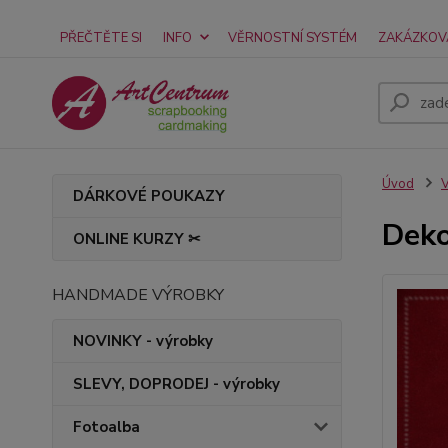
PŘEČTĚTE SI
INFO
VĚRNOSTNÍ SYSTÉM
ZAKÁZKOV
Úvod
V
DÁRKOVÉ POUKAZY
Deko
ONLINE KURZY ✂
HANDMADE VÝROBKY
NOVINKY - výrobky
SLEVY, DOPRODEJ - výrobky
Fotoalba