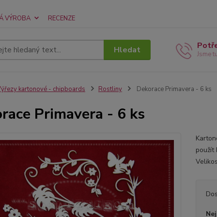
Á VÝROBA
RECENZE
Potř
Hledat
Jsme t
ýřezy kartonové - chipboards
Rostliny
Dekorace Primavera - 6 ks
race Primavera - 6 ks
Karton
použít
Veliko
Dos
Nej