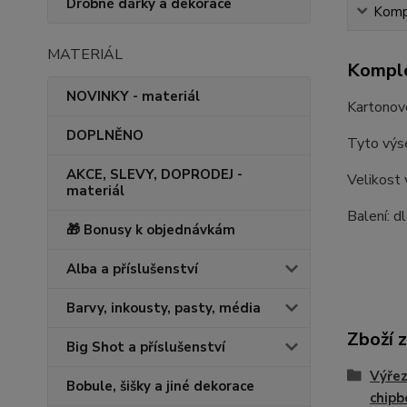
Drobné dárky a dekorace
Kompl
MATERIÁL
Komple
NOVINKY - materiál
Kartonové
DOPLNĚNO
Tyto výse
AKCE, SLEVY, DOPRODEJ -
Velikost
materiál
Balení: d
🎁 Bonusy k objednávkám
Alba a příslušenství
Barvy, inkousty, pasty, média
Zboží 
Big Shot a příslušenství
Výřez
Bobule, šišky a jiné dekorace
chipb