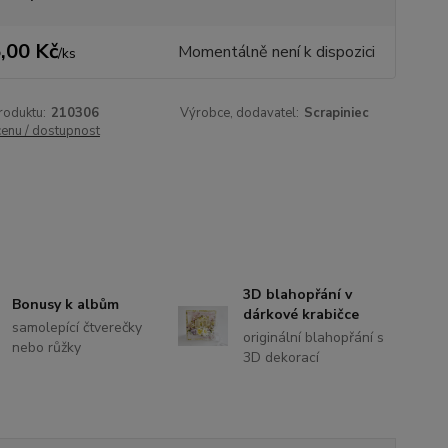
,00 Kč
Momentálně není k dispozici
/
ks
roduktu:
210306
Výrobce, dodavatel:
Scrapiniec
cenu / dostupnost
3D blahopřání v
Bonusy k albům
dárkové krabičce
samolepící čtverečky
originální blahopřání s
nebo růžky
3D dekorací