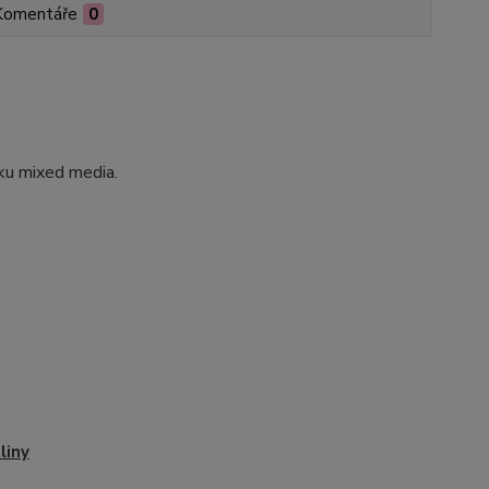
Komentáře
0
ku mixed media.
liny