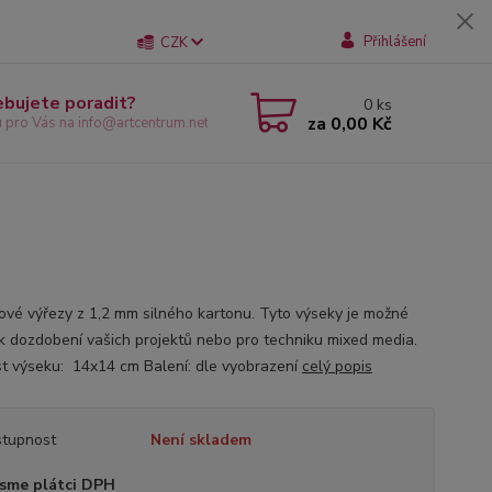
Přihlášení
CZK
ebujete poradit?
0
ks
za
0,00 Kč
u pro Vás na info@artcentrum.net
ové výřezy z 1,2 mm silného kartonu. Tyto výseky je možné
 k dozdobení vašich projektů nebo pro techniku mixed media.
st výseku: 14x14 cm Balení: dle vyobrazení
celý popis
tupnost
Není skladem
sme plátci DPH