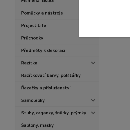
Písmena, číslice
Pomůcky a nástroje
Project Life
Průchodky
Předměty k dekoraci
Razítka
Razítkovací barvy, polštářky
Řezačky a příslušenství
Samolepky
Stuhy, organzy, šnůrky, prýmky
Šablony, masky